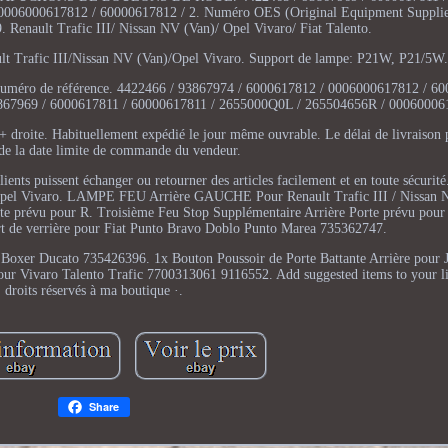
0006000617812 / 60000617812 / 2. Numéro OES (Original Equipment Supplie
 Renault Trafic III/ Nissan NV (Van)/ Opel Vivaro/ Fiat Talento.
Trafic III/Nissan NV (Van)/Opel Vivaro. Support de lampe: P21W, P21/5W.
u numéro de référence. 4422466 / 93867974 / 6000617812 / 0006000617812 / 6
3867969 / 6000617811 / 60000617811 / 2655000Q0L / 265504656R / 00060006
 + droite. Habituellement expédié le jour même ouvrable. Le délai de livraison 
 de la date limite de commande du vendeur.
clients puissent échanger ou retourner des articles facilement et en toute sécu
 / Opel Vivaro. LAMPE FEU Arrière GAUCHE Pour Renault Trafic III / Nissan 
rte prévu pour R. Troisième Feu Stop Supplémentaire Arrière Porte prévu p
 de verrière pour Fiat Punto Bravo Doblo Punto Marea 735362747.
r Boxer Ducato 735426396. 1x Bouton Poussoir de Porte Battante Arrière pour
r Vivaro Talento Trafic 7700313061 9116552. Add suggested items to your lis
droits réservés à ma boutique ·.
Share