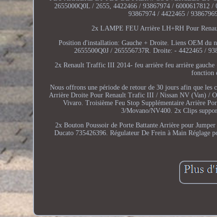
2655000Q0L / 2655, 4422466 / 93867974 / 6000617812 / 
93867974 / 4422465 / 93867969.
2x LAMPE FEU Arrière LH+RH Pour Renault 
Position d'installation: Gauche + Droite. Liens OEM d
2655500Q0J / 265556737R. Droite: - 4422465 / 9
2x Renault Traffic III 2014- feu arrière feu arrière gauche
fonction
Nous offrons une période de retour de 30 jours afin que les 
Arrière Droite Pour Renault Trafic III / Nissan NV (Van)
Vivaro. Troisième Feu Stop Supplémentaire Arrière Po
3/Movano/NV400. 2x Clips support
2x Bouton Poussoir de Porte Battante Arrière pour Jumpe
Ducato 735426396. Régulateur De Frein à Main Réglage pou