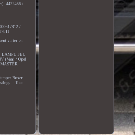
r). 4422466 /
0000617812 /
17811.
peut varier en
rité. LAMPE FEU
NV (Van) / Opel
our MASTER
 Jumper Boxer
tings. · Tous