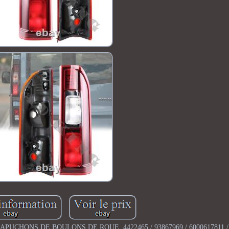
CHONS DE BOULONS DE ROUE. 4422465 / 93867969 / 6000617811 / 6