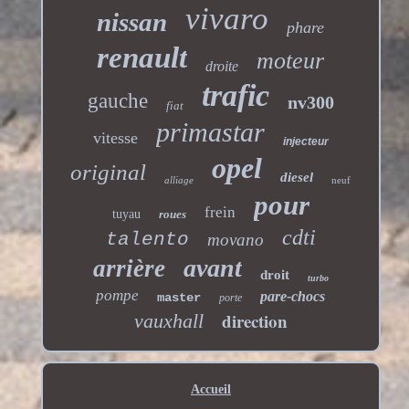
vivaro
nissan
phare
renault
moteur
droite
trafic
gauche
nv300
fiat
primastar
vitesse
injecteur
opel
original
diesel
alliage
neuf
pour
frein
tuyau
roues
cdti
talento
movano
avant
arrière
droit
turbo
pompe
pare-chocs
master
porte
direction
vauxhall
Accueil