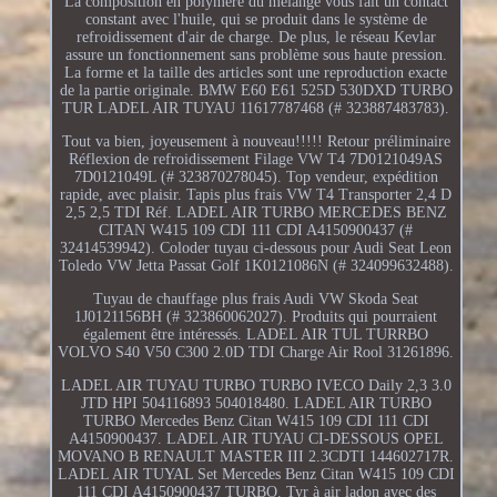
La composition en polymère du mélange vous fait un contact
constant avec l'huile, qui se produit dans le système de
refroidissement d'air de charge. De plus, le réseau Kevlar
assure un fonctionnement sans problème sous haute pression.
La forme et la taille des articles sont une reproduction exacte
de la partie originale. BMW E60 E61 525D 530DXD TURBO
TUR LADEL AIR TUYAU 11617787468 (# 323887483783).
Tout va bien, joyeusement à nouveau!!!!! Retour préliminaire
Réflexion de refroidissement Filage VW T4 7D0121049AS
7D0121049L (# 323870278045). Top vendeur, expédition
rapide, avec plaisir. Tapis plus frais VW T4 Transporter 2,4 D
2,5 2,5 TDI Réf. LADEL AIR TURBO MERCEDES BENZ
CITAN W415 109 CDI 111 CDI A4150900437 (#
32414539942). Coloder tuyau ci-dessous pour Audi Seat Leon
Toledo VW Jetta Passat Golf 1K0121086N (# 324099632488).
Tuyau de chauffage plus frais Audi VW Skoda Seat
1J0121156BH (# 323860062027). Produits qui pourraient
également être intéressés. LADEL AIR TUL TURRBO
VOLVO S40 V50 C300 2.0D TDI Charge Air Rool 31261896.
LADEL AIR TUYAU TURBO TURBO IVECO Daily 2,3 3.0
JTD HPI 504116893 504018480. LADEL AIR TURBO
TURBO Mercedes Benz Citan W415 109 CDI 111 CDI
A4150900437. LADEL AIR TUYAU CI-DESSOUS OPEL
MOVANO B RENAULT MASTER III 2.3CDTI 144602717R.
LADEL AIR TUYAL Set Mercedes Benz Citan W415 109 CDI
111 CDI A4150900437 TURBO. Tyr à air ladon avec des