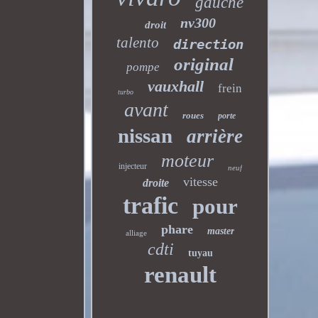
gauche
nv300
droit
talento
direction
original
pompe
vauxhall
frein
turbo
avant
roues
porte
nissan
arrière
moteur
injecteur
neuf
vitesse
droite
trafic
pour
phare
master
alliage
cdti
tuyau
renault