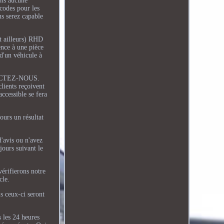
sans aucune
 codes pour les
us serez capable
et ailleurs) RHD
ence à une pièce
d'un véhicule à
ONTACTEZ-NOUS.
lients reçoivent
accessible se fera
ours un résultat
d'avis ou n'avez
 jours suivant le
vérifierons notre
cle.
ls ceux-ci seront
s les 24 heures