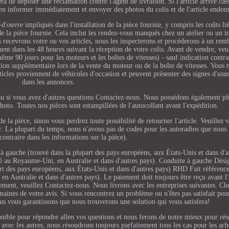
ra de déposer une réclamation contre l'agent de livraison. Si l'article arrive cas
us en informer immédiatement et envoyer des photos du colis et de l'article end
d'ouvre impliqués dans l'installation de la pièce fournie, y compris les coûts 
it de la pièce fournie. Cela inclut les rendez-vous manqués chez un atelier ou un i
s recevrons votre ou vos articles, nous les inspecterons et procéderons à un re
nt dans les 48 heures suivant la réception de votre colis. Avant de vendre, veu
ême 90 jours pour les moteurs et les boîtes de vitesses) - sauf indication contra
tion supplémentaire lors de la vente du moteur ou de la boîte de vitesses. Vous 
ticles proviennent de véhicules d'occasion et peuvent présenter des signes d'usu
dans les annonces.
e ou si vous avez d'autres questions Contactez-nous. Nous possédons également pl
oto. Toutes nos pièces sont estampillées de l'autocollant avant l'expédition.
pièce, sinon vous perdrez toute possibilité de retourner l'article. Veuillez 
mer. La plupart du temps, nous n'avons pas de codes pour les autoradios que nous
contraire dans les informations sur la pièce).
 à gauche (trouvé dans la plupart des pays européens, aux États-Unis et dans d
vé au Royaume-Uni, en Australie et dans d'autres pays). Conduite à gauche Désig
art des pays européens, aux États-Unis et dans d'autres pays) RHD Fait référenc
n Australie et dans d'autres pays). Le paiement doit toujours être reçu avant l
ement, veuillez Contactez-nous. Nous livrons avec les entreprises suivantes. Che
omaines de votre avis. Si vous rencontrez un problème ou n'êtes pas satisfait pou
ous vous garantissons que nous trouverons une solution qui vous satisfera!
ponible pour répondre allen vos questions et nous ferons de notre mieux pour rés
ec les autres, nous résoudrons toujours parfaitement tous les cas pour les ache