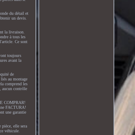
monde du détail et
obtenir un devis.
t la livraison.
ondre à tous les
'article. Ce sont
ront toujours
ures avant la
équité de
 liés au montage
Cela comprend les
s, aucun contrôle
ES DE COMPRAR!
en une FACTURA!
ont une garantie
 pièce, elle sera
e véhicule.