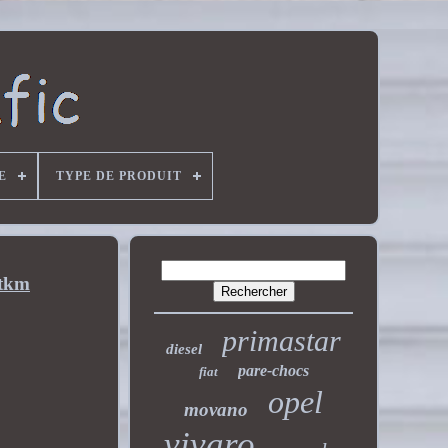
E
TYPE DE PRODUIT
2tkm
primastar
diesel
pare-chocs
fiat
opel
movano
vivaro