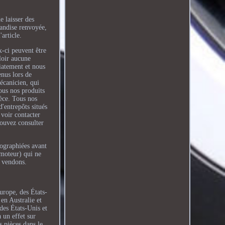
e laisser des
handise renvoyée,
article.
x-ci peuvent être
aloir aucune
diatement et nous
enus lors de
mécanicien, qui
us nos produits
ièce. Tous nos
d'entrepôts situés
 voir contacter
pouvez consulter
tographiées avant
 moteur) qui ne
s vendons.
urope, des États-
en Australie et
des États-Unis et
 un effet sur
 pièces dans le