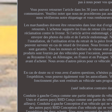
pas à nous poser vos que
Vous pouvez retourner l'article dans les 30 jours suivant 
commentaires. Veuillez noter que nous ne procéderons pas aux 
nous vérifierons notre étiquetage et vous rembourseron
Les marchandises doivent être retournées dans leur état d'origi
retournés. L'acheteur supporte les frais de retour (ils e
réclamation contre le livreur. Si l'article arrive endommagé, 
envoyer des photos du colis et de l'article endommagé. Nou
l'installation, de l'utilisation et/ou du retrait de la pièce
peuvent survenir en cas de retard de livraison. Nous l
sont garantis. Tous les moteurs et boîtiers de vitesse sont g
produits sont fournis par des véhicules pour l'occasion, peuvent
au Royaume-Uni, en Allemagne, en France et en Pologne. Si v
avant d'acheter. Nous avons d'autres pièces pour ce véhicule
En cas de doute ou si vous avez d'autres questions, n'hésitez p
l'expédition, vous pouvez également voir les autocollants. 
fonctionnent plus sont restitués au véhicule sans progr
(sauf indication contraire da
Conduite à gauche Conçu comme une partie intégrante du véhicul
Unis et d'autres pays) RHD Conçu comme une partie du véhicu
ailleurs). Conduite à gauche Conception d'un véhicule qui ne vo
des autres pays) RHD Conception d'un véhicule qui ne vole
l'expédition des deux achetés. Vous avez rencontré des pr