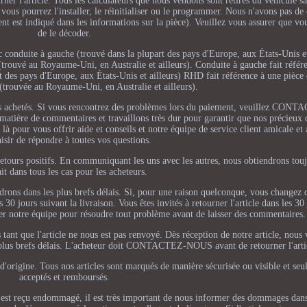
urner l'article. Tous les calculateurs que nous vendons sont retirés du véhicule 
 vous pourrez l'installer, le réinitialiser ou le programmer. Nous n'avons pas de
nt est indiqué dans les informations sur la pièce). Veuillez vous assurer que vo
de le décoder.
c conduite à gauche (trouvé dans la plupart des pays d'Europe, aux États-Unis 
 (trouvé au Royaume-Uni, en Australie et ailleurs). Conduite à gauche fait référ
t des pays d'Europe, aux États-Unis et ailleurs) RHD fait référence à une pièce 
 (trouvée au Royaume-Uni, en Australie et ailleurs).
icles achetés. Si vous rencontrez des problèmes lors du paiement, veuillez C
atière de commentaires et travaillons très dur pour garantir que nos précieux c
à pour vous offrir aide et conseils et notre équipe de service client amicale et 
aisir de répondre à toutes vos questions.
etours positifs. En communiquant les uns avec les autres, nous obtiendrons touj
ait dans tous les cas pour les acheteurs.
drons dans les plus brefs délais. Si, pour une raison quelconque, vous changez 
s 30 jours suivant la livraison. Vous êtes invités à retourner l'article dans les 30
cter notre équipe pour résoudre tout problème avant de laisser des commentaires.
nt que l'article ne nous est pas renvoyé. Dès réception de notre article, nous 
plus brefs délais. L'acheteur doit CONTACTEZ-NOUS avant de retourner l'arti
 d'origine. Tous nos articles sont marqués de manière sécurisée ou visible et seu
acceptés et remboursés.
icle est reçu endommagé, il est très important de nous informer des dommages dan