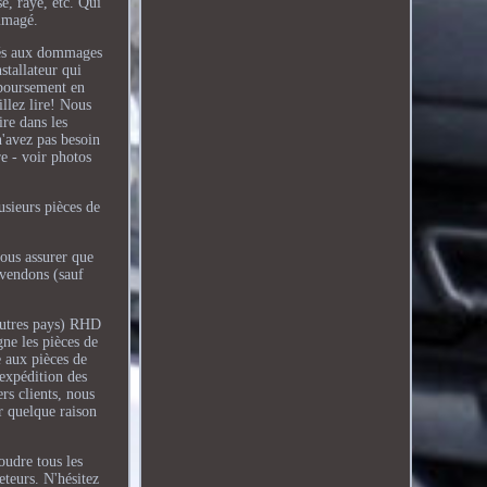
sé, rayé, etc. Qui
ommagé.
liés aux dommages
nstallateur qui
mboursement en
illez lire! Nous
ire dans les
n'avez pas besoin
re - voir photos
usieurs pièces de
vous assurer que
 vendons (sauf
'autres pays) RHD
ne les pièces de
e aux pièces de
'expédition des
rs clients, nous
r quelque raison
oudre tous les
teurs. N'hésitez