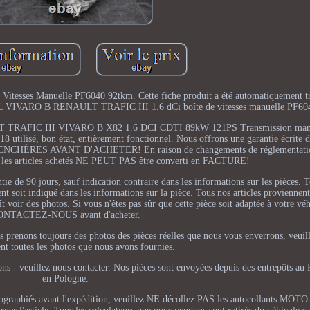
ses Manuelle PF6040 92tkm. Cette fiche produit a été automatiquement tra
 OPEL VIVARO B RENAULT TRAFIC III 1.6 dCi boîte de vitesses manuelle PF60
 TRAFIC III VIVARO B X82 1.6 DCI CDTI 89kW 121PS Transmission manue
utilisé, bon état, entièrement fonctionnel. Nous offrons une garantie écrite 
ENCHÈRES AVANT D'ACHETER! En raison de changements de réglementatio
r les articles achetés NE PEUT PAS être converti en FACTURE!
tie de 90 jours, sauf indication contraire dans les informations sur les pièces. T
t soit indiqué dans les informations sur la pièce. Tous nos articles proviennen
t voir des photos. Si vous n'êtes pas sûr que cette pièce soit adaptée à votre véh
NTACTEZ-NOUS avant d'acheter.
 prenons toujours des photos des pièces réelles que nous vous enverrons, veuil
nt toutes les photos que nous avons fournies.
tions - veuillez nous contacter. Nos pièces sont envoyées depuis des entrepôts 
en Pologne.
hotographiés avant l'expédition, veuillez NE décollez PAS les autocollants M