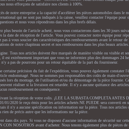
ous nous efforçons de satisfaire nos clients à 100%.
cès de notre entreprise a la capacité d'accélérer les pièces automobiles dans le 
ernational qui ne sont pas indiqués à la caisse, veuillez contacter l'équipe pour 
questions et nous vous répondrons dans les plus brefs délais.
 plus besoin de l'article acheté, nous vous contacterons dans les 30 jours suivan
ès la date de réception de l'article. Vous pouvez contacter notre équipe pour rép
pas à vous soucier des caractéristiques des remboursements avant le retour de l
cations de notre chapiteau secret et nos remboursons dans les plus beaux articles.
rigine. Tous nos articles doivent être marqués de manière visible ou visible et se
oté, il est extrêmement important que vous ne informiez plus des dommages 24 he
il n'y a pas de pourrons pour un retour équitable de la part du fournisseur.
a une certaine précision du fait de l'expédition, vous pouvez également constater l'
'article endommagé. Nous ne sommes pas responsables des coûts de main-d'ouvre
usés lors du montage, de l'utilisation et/ou du démontage de la pièce fournie. 
euvent réaliser si la livraison est retardée. Il n'y a aucune quittance des article
aucun remboursement en conséquence.
heures suivant la réception de votre colis. ¡LEE LA SUBASTA COMPLETA ANT
e 01/01/2020 le reçu émis pour les articles achetés NE PUEDE sera converti 
ais il n'y a aucune spécification ou information sur la pièce. Tous nos articles 
 a rien de précis autre que les informations sur la pièce.
vent dans dix pays. Si vous ne disposez d'aucune information de sécurité sur cette
N CON NOSOTROS avant d'acheter. Nous tenons également plus de pièces de c