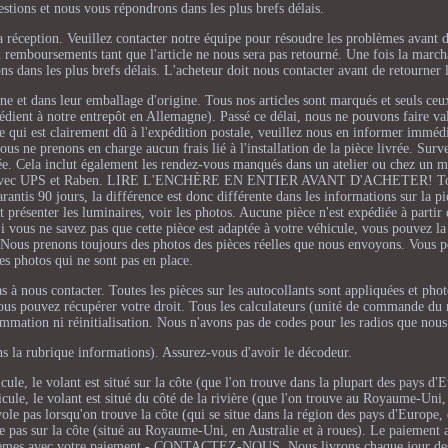
stions et nous vous répondrons dans les plus brefs délais.
sa réception. Veuillez contacter notre équipe pour résoudre les problèmes avant d
remboursements tant que l'article ne nous sera pas retourné. Une fois la marc
s dans les plus brefs délais. L'acheteur doit nous contacter avant de retourner l'
ne et dans leur emballage d'origine. Tous nos articles sont marqués et seuls ceu
xpédient à notre entrepôt en Allemagne). Passé ce délai, nous ne pouvons faire v
ce qui est clairement dû à l'expédition postale, veuillez nous en informer immé
s ne prenons en charge aucun frais lié à l'installation de la pièce livrée. Surv
 livrée. Cela inclut également les rendez-vous manqués dans un atelier ou chez un 
ivrons avec UPS et Raben. LIRE L'ENCHÈRE EN ENTIER AVANT D'ACHETER! To
arantis 90 jours, la différence est donc différente dans les informations sur la p
 présenter les luminaires, voir les photos. Aucune pièce n'est expédiée à partir 
ous ne savez pas que cette pièce est adaptée à votre véhicule, vous pouvez la
. Nous prenons toujours des photos des pièces réelles que nous envoyons. Vous 
les photos qui ne sont pas en place.
as à nous contacter. Toutes les pièces sur les autocollants sont appliquées et pho
Vous pouvez récupérer votre droit. Tous les calculateurs (unité de commande du
ammation ni réinitialisation. Nous n'avons pas de codes pour les radios que nou
ns la rubrique informations). Assurez-vous d'avoir le décodeur.
e, le volant est situé sur la côte (que l'on trouve dans la plupart des pays d'E
le, le volant est situé du côté de la rivière (que l'on trouve au Royaume-Uni, 
le pas lorsqu'on trouve la côte (qui se situe dans la région des pays d'Europe, 
 pas sur la côte (situé au Royaume-Uni, en Australie et à roues). Le paiement a
oblèmes avec votre paiement - CONTACTEZ-NOUS. Nous livrons chaque jour des