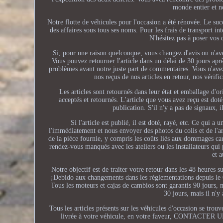
monde entier et n
Notre flotte de véhicules pour l'occasion a été rénovée. Le suc
des affaires sous tous ses noms. Pour les frais de transport int
N'hésitez pas à poser vos 
Si, pour une raison quelconque, vous changez d'avis ou n'avez
Vous pouvez retourner l'article dans un délai de 30 jours apr
problèmes avant notre juste part de commentaires. Vous n'avez 
nos reçus de nos articles en retour, nos vérifi
Les articles sont retournés dans leur état et emballage d'o
acceptés et retournés. L'article que vous avez reçu est d
publication. S'il n'y a pas de signaux, 
Si l'article est publié, il est doté, rayé, etc. Ce qui 
l'immédiatement et nous envoyer des photos du colis et de l
de la pièce fournie, y compris les coûts liés aux dommages ca
rendez-vous manqués avec les ateliers ou les installateurs qui p
et 
Notre objectif est de traiter votre retour dans les 48 
¡Debido aux changements dans les réglementations depuis l
Tous les moteurs et cajas de cambios sont garantis 90 jours, m
30 jours, mais il n'y
Tous les articles présents sur les véhicules d'occasion se trou
livrée à votre véhicule, en votre faveur, CONTACTER U