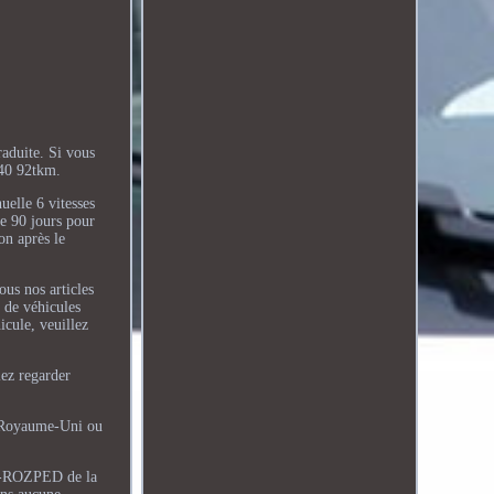
duite. Si vous
40 92tkm.
lle 6 vitesses
de 90 jours pour
n après le
ous nos articles
t de véhicules
icule, veuillez
lez regarder
au Royaume-Uni ou
OTO-ROZPED de la