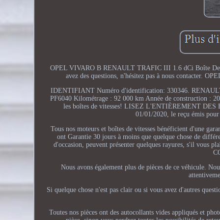
OPEL VIVARO B RENAULT TRAFIC III 1.6 dCi Boîte De Vites
avez des questions, n'hésitez pas à nous contacter.
IDENTIFIANT Numéro d'identification: 330346. RENAULT
PF6040 Kilométrage : 92 000 km Année de construction : 2018 
les boîtes de vitesses! LISEZ L'ENTIÈREMENT DES 
01/01/2020, le reçu émis pou
Tous nos moteurs et boîtes de vitesses bénéficient d'une garan
ont Garantie 30 jours à moins que quelque chose de différen
d'occasion, peuvent présenter quelques rayures, s'il vous plaî
CO
Nous avons également plus de pièces de ce véhicule. Nous
attentiveme
Si quelque chose n'est pas clair ou si vous avez d'autres ques
Toutes nos pièces ont des autocollants vides appliqués et p