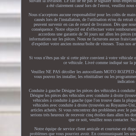
suivant la livraison. Le fait de ne pas le signaler nous empêche
a été clairement causé lors de l'envoi, veuillez no
Nous n'acceptons aucune responsabilité pour les coûts de main-
causés lors de l'installation, de l'utilisation et/ou du retra
peuvent survenir en cas de retard de livraison. Dès que nou
conséquence. Notre objectif est d'effectuer votre rembourseme
accordons une garantie de 30 jours sur allen les pièces (m
informations sur les pièces. Nous ne facturons aucun frais/cau
d'expédier votre ancien moteur/boîte de vitesses. Tous nos ar
Si vous n'êtes pas sûr si cette pièce convient à votre véhicul
ce véhicule. Livré comme indiqué sur la ph
Veuillez NE PAS décoller les autocollants MOTO ROZPED de la 
vous pouvez les installer, les réinitialiser ou les program
indication 
Conduite à gauche Désigne les pièces des véhicules à conduite
Désigne les pièces des véhicules avec conduite à droite (trou
véhicules à conduite à gauche (que l'on trouve dans la plup
véhicules avec conduite à droite (trouvées au Royaume-Uni, e
articles achetés. Si vous rencontrez des problèmes avec le pai
serions très heureux de recevoir cinq étoiles dans allen les d
que ce soit, veuillez nous contacter. N
Notre équipe de service client amicale et courtoise est dis
problèmes que vous pourriez avoir. En communiquant les uns av