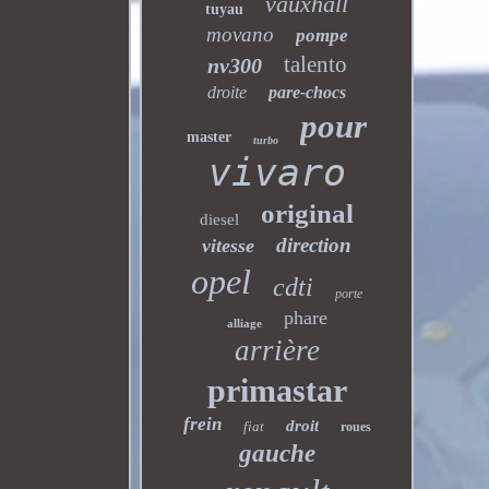
vauxhall
tuyau
movano
pompe
talento
nv300
droite
pare-chocs
pour
master
turbo
vivaro
original
diesel
direction
vitesse
opel
cdti
porte
phare
alliage
arrière
primastar
frein
droit
fiat
roues
gauche