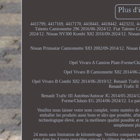
4411799, 4417169, 4417170, 4418441, 4418442. 4423211, 44
Talento Camionnette 296 2016/06-2024/12. Fiat Talento 
2024/12. Nissan NV300 Kombi X82 2016/09-2024/12. Nissan 
Nissan Primastar Camionnette X83 2002/09-2014/12. Nissan
Opel Vivaro A Camion Plate-Forme/Ch
Opel Vivaro B Camionnette X82 2014/06-
Opel Vivaro B Combi X82 2014/06-2019/12. Renault Trafic 
Renault Trafic I
Renault Trafic III Autobus/Autocar JG 2014/05-2024/12
Forme/Châssis EG 2014/06-2024/12. Le paieme
Veuillez nous laisser votre nom complet, votre numéro de 
emballer les produits aussi bons et sûrs que possible, af
technologique élevé, avec la meilleure qualité possible e
simplement plu
24 mois sans limitation de kilométrage. Veuillez comparer s
reçu dans les 4 jours ouvrables suivant la clôture des enchèr