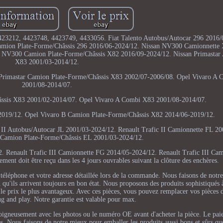
23212, 4423748, 4423749, 4433056. Fiat Talento Autobus/Autocar 296 2016/0
Camion Plate-Forme/Châssis 296 2016/06-2024/12. Nissan NV300 Camionnette
NV300 Camion Plate-Forme/Châssis X82 2016/09-2024/12. Nissan Primastar 
X83 2001/03-2014/12.
 Primastar Camion Plate-Forme/Châssis X83 2002/07-2006/08. Opel Vivaro A 
2001/08-2014/07.
âssis X83 2001/02-2014/07. Opel Vivaro A Combi X83 2001/08-2014/07.
2019/12. Opel Vivaro B Camion Plate-Forme/Châssis X82 2014/06-2019/12.
II Autobus/Autocar JL 2001/03-2024/12. Renault Trafic II Camionnette FL 2
I Camion Plate-Forme/Châssis EL 2001/03-2024/12.
. Renault Trafic III Camionnette FG 2014/05-2024/12. Renault Trafic III Cam
nt doit être reçu dans les 4 jours ouvrables suivant la clôture des enchères.
téléphone et votre adresse détaillée lors de la commande. Nous faisons de not
in qu'ils arrivent toujours en bon état. Nous proposons des produits sophistiqués
t le prix le plus avantageux. Avec ces pièces, vous pouvez remplacer vos pièces 
g and play. Notre garantie est valable pour max.
oigneusement avec les photos ou le numéro OE avant d'acheter la pièce. Le pai
es. Nous faisons de notre mieux pour emballer les produits aussi bons et sûrs que