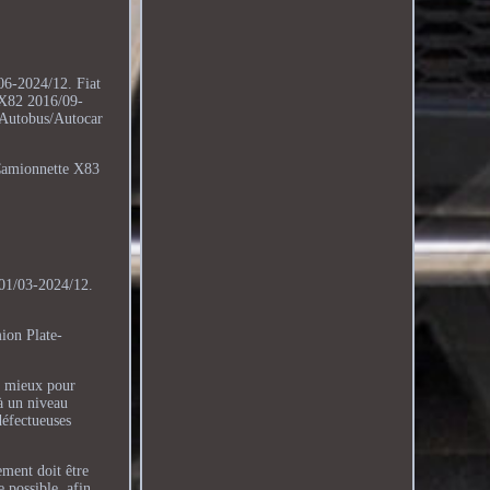
6-2024/12. Fiat
 X82 2016/09-
Autobus/Autocar
Camionnette X83
001/03-2024/12.
ion Plate-
re mieux pour
 à un niveau
défectueuses
ement doit être
 possible, afin