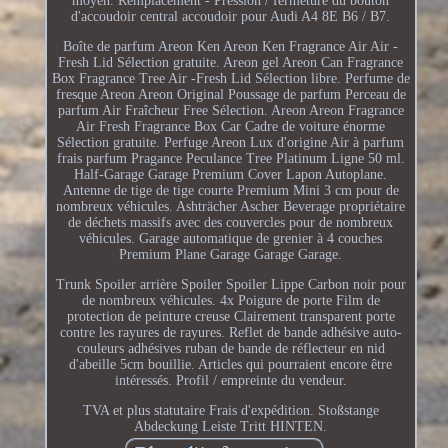
moyen. Remplacement - Pression / fermeture du bouton
d'accoudoir central accoudoir pour Audi A4 8E B6 / B7.
Boîte de parfum Areon Ken Areon Ken Fragrance Air Air -
Fresh Lid Sélection gratuite. Areon gel Areon Can Fragrance
Box Fragrance Tree Air -Fresh Lid Sélection libre. Perfume de
fresque Areon Areon Original Poussage de parfum Perceau de
parfum Air Fraîcheur Free Sélection. Areon Areon Fragrance
Air Fresh Fragrance Box Car Cadre de voiture énorme
Sélection gratuite. Perfuge Areon Lux d'origine Air à parfum
frais parfum Pragance Peculance Tree Platinum Ligne 50 ml.
Half-Garage Garage Premium Cover Lapon Autoplane.
Antenne de tige de tige courte Premium Mini 3 cm pour de
nombreux véhicules. Ashträcher Ascher Beverage propriétaire
de déchets massifs avec des couvercles pour de nombreux
véhicules. Garage automatique de grenier à 4 couches
Premium Plane Garage Garage Garage.
Trunk Spoiler arrière Spoiler Spoiler Lippe Carbon noir pour
de nombreux véhicules. 4x Poigure de porte Film de
protection de peinture creuse Clairement transparent porte
contre les rayures de rayures. Reflet de bande adhésive auto-
couleurs adhésives ruban de bande de réflecteur en nid
d'abeille 5cm bouillie. Articles qui pourraient encore être
intéressés. Profil / empreinte du vendeur.
TVA et plus statutaire Frais d'expédition. Stoßstange
Abdeckung Leiste Tritt HINTEN.