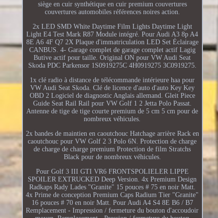
siège en cuir synthétique en cuir premium couvertures
couvertures automobiles références noires action.
2x LED SMD White Daytime Film Lights Daytime Light
Light E4 Test Mark R87 Module intégré. Pour Audi A3 8p A4
8E A6 4F Q7 2X Plaque d'immatriculation LED Set Éclairage
CANBUS. 4- Garage complet de garage complet actif Lagig
Butive actif pour taille. Original ON pour VW Audi Seat
Skoda PDC Parkensor 1S0919275C 4H0919275 3C0919275.
1x clé radio à distance de télécommande intérieure haa pour
VW Audi Seat Skoda. Clé de licence d'auto d'auto Key Key
OBD 2 Logiciel de diagnostic Anglais allemand. Gleit Piece
Guide Seat Rail Rail pour VW Golf 1 2 Jetta Polo Passat.
Antenne de tige de tige courte premium de 5 cm 5 cm pour de
nombreux véhicules.
2x bandes de maintien en caoutchouc Hatchage arrière Rack en
caoutchouc pour VW Golf 2 3 Polo 6N. Protection de charge
de charge de charge premium Protection de film Stratchs
Black pour de nombreux véhicules.
Pour Golf 3 III GTI VR6 FRONTSPOLIELER LIPPE
SPOILER EXTRUCKED Deep Version. 4x Premium Design
Radkaps Rady Lades "Granite" 15 pouces # 75 en noir Matt.
4x Prime de conception Premium Caps Radium Tier "Granite"
16 pouces # 70 en noir Matt. Pour Audi A4 S4 8E B6 / B7
Remplacement - Impression / fermeture du bouton d'accoudoir