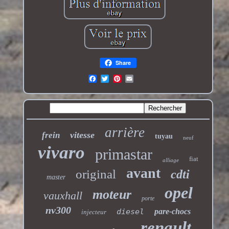
Share
arrière
vitesse
frein
tuyau
neuf
vivaro
primastar
fiat
alliage
avant
original
cdti
master
opel
moteur
vauxhall
porte
nv300
diesel
pare-chocs
injecteur
renault