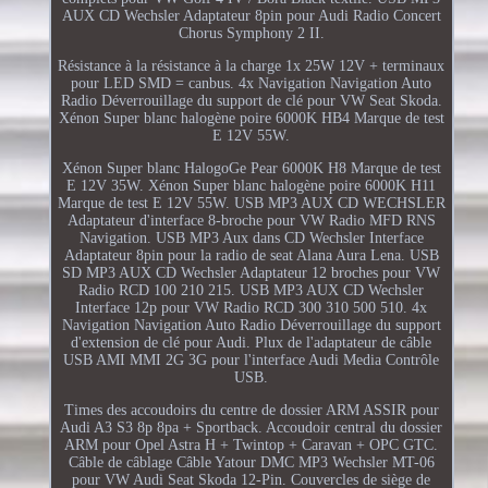
AUX CD Wechsler Adaptateur 8pin pour Audi Radio Concert
Chorus Symphony 2 II.
Résistance à la résistance à la charge 1x 25W 12V + terminaux
pour LED SMD = canbus. 4x Navigation Navigation Auto
Radio Déverrouillage du support de clé pour VW Seat Skoda.
Xénon Super blanc halogène poire 6000K HB4 Marque de test
E 12V 55W.
Xénon Super blanc HalogoGe Pear 6000K H8 Marque de test
E 12V 35W. Xénon Super blanc halogène poire 6000K H11
Marque de test E 12V 55W. USB MP3 AUX CD WECHSLER
Adaptateur d'interface 8-broche pour VW Radio MFD RNS
Navigation. USB MP3 Aux dans CD Wechsler Interface
Adaptateur 8pin pour la radio de seat Alana Aura Lena. USB
SD MP3 AUX CD Wechsler Adaptateur 12 broches pour VW
Radio RCD 100 210 215. USB MP3 AUX CD Wechsler
Interface 12p pour VW Radio RCD 300 310 500 510. 4x
Navigation Navigation Auto Radio Déverrouillage du support
d'extension de clé pour Audi. Plux de l'adaptateur de câble
USB AMI MMI 2G 3G pour l'interface Audi Media Contrôle
USB.
Times des accoudoirs du centre de dossier ARM ASSIR pour
Audi A3 S3 8p 8pa + Sportback. Accoudoir central du dossier
ARM pour Opel Astra H + Twintop + Caravan + OPC GTC.
Câble de câblage Câble Yatour DMC MP3 Wechsler MT-06
pour VW Audi Seat Skoda 12-Pin. Couvercles de siège de