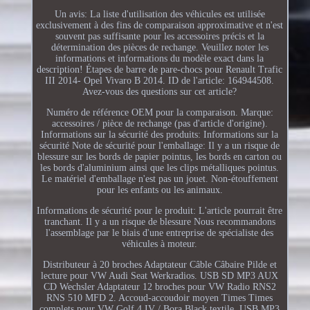
Un avis: La liste d'utilisation des véhicules est utilisée
exclusivement à des fins de comparaison approximative et n'est
souvent pas suffisante pour les accessoires précis et la
détermination des pièces de rechange. Veuillez noter les
informations et informations du modèle exact dans la
description! Étapes de barre de pare-chocs pour Renault Trafic
III 2014- Opel Vivaro B 2014. ID de l'article: 164944508.
Avez-vous des questions sur cet article?
Numéro de référence OEM pour la comparaison. Marque:
accessoires / pièce de rechange (pas d'article d'origine).
Informations sur la sécurité des produits: Informations sur la
sécurité Note de sécurité pour l'emballage: Il y a un risque de
blessure sur les bords de papier pointus, les bords en carton ou
les bords d'aluminium ainsi que les clips métalliques pointus.
Le matériel d'emballage n'est pas un jouet. Non-étouffement
pour les enfants ou les animaux.
Informations de sécurité pour le produit: L'article pourrait être
tranchant. Il y a un risque de blessure Nous recommandons
l'assemblage par le biais d'une entreprise de spécialiste des
véhicules à moteur.
Distributeur à 20 broches Adaptateur Câble Câbaire Pilde et
lecture pour VW Audi Seat Werkradios. USB SD MP3 AUX
CD Wechsler Adaptateur 12 broches pour VW Radio RNS2
RNS 510 MFD 2. Accoud-accoudoir moyen Times Times
complets pour VW Golf 4 IV / Bora Black textile. USB MP3