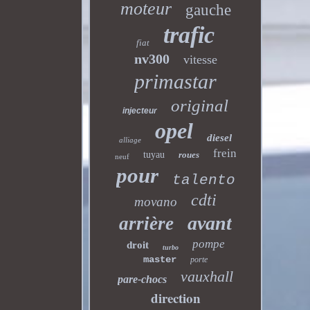
moteur
gauche
trafic
fiat
nv300
vitesse
primastar
original
injecteur
opel
diesel
alliage
frein
tuyau
roues
neuf
pour
talento
cdti
movano
avant
arrière
pompe
droit
turbo
master
porte
vauxhall
pare-chocs
direction