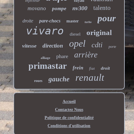
injecteur
tuyau
talento
nv300
movano
pompe
pour
droite
pare-chocs
master
turbo
vivaro
original
diesel
opel
cdti
direction
vitesse
porte
arrière
phare
alliage
primastar
frein
droit
fiat
renault
gauche
roues
Accueil
Contactez Nous
Politique de confidentialité
Conditions d'utilisation