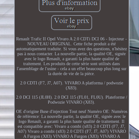
Renault Trafic II Opel Vivaro A 2.0 CDTi DCI 06 - Injecteur -
NOUVEAU ORIGINAL. Cette fiche produit a été
automatiquement traduite. Si vous avez des questions, n'hésitez
pas à nous contacter. La nouvelle partie, la qualité OE, signée
avec le logo Renault, a garanti la plus haute qualité de
traitement. Les produits de cette série sont utilisés dans
l'assemblage de l'usine - cela a un effet beaucoup plus long sur
la durée de vie de la pièce.
2.0 CDTI (F7, J7, A07). VIVARO A platforma / podwozie
(X83).
2.0 DCI 115 (JL0H). 2.0 DCI 115 (FL01, FL0U). Plateforme /
Podwozie VIVARO (X83).
OE d'origine Buse d'injection Tout neuf Numéro OE: Numéros
de référence: La nouvelle partie, la qualité OE, signée avec le
logo Renault, a garanti la plus haute qualité de traitement. Il
est compatible avec: Vivaro a combi (x83) 2.0 CDTI (F7, J7,
A07) Vivaro a combi (x83) 2.0 CDTI (F7, J7, A07) VIVARO
A Furgon (X83) VIVARO A Furgon (X83) VIVARO A