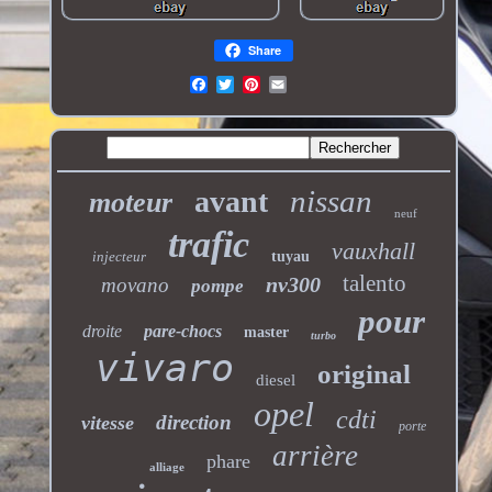
Share
nissan
avant
moteur
neuf
trafic
vauxhall
injecteur
tuyau
talento
nv300
movano
pompe
pour
droite
pare-chocs
master
turbo
vivaro
original
diesel
opel
cdti
direction
vitesse
porte
arrière
phare
alliage