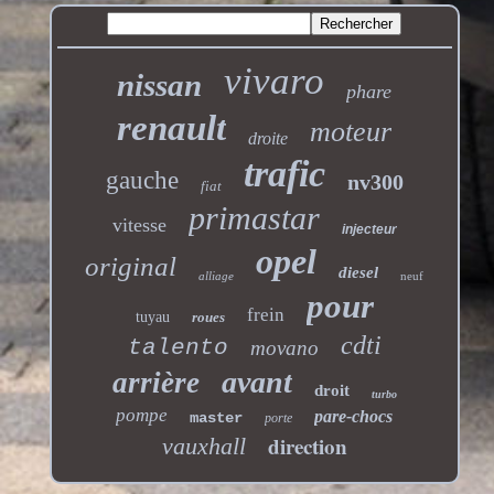
vivaro
nissan
phare
renault
moteur
droite
trafic
gauche
nv300
fiat
primastar
vitesse
injecteur
opel
original
diesel
alliage
neuf
pour
frein
tuyau
roues
cdti
talento
movano
avant
arrière
droit
turbo
pompe
pare-chocs
master
porte
direction
vauxhall