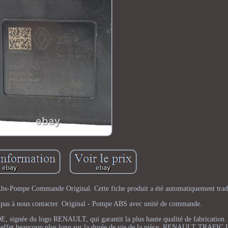
bs-Pompe Commande Original. Cette fiche produit a été automatiquement trad
ez pas à nous contacter. Original - Pompe ABS avec unité de commande.
E, signée du logo RENAULT, qui garantit la plus haute qualité de fabrication.
 a un effet beaucoup plus long sur la durée de vie de la pièce. RENAULT TRAFIC 