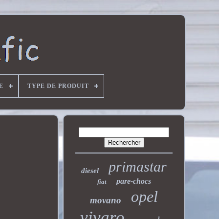
E
TYPE DE PRODUIT
primastar
diesel
pare-chocs
fiat
opel
movano
vivaro