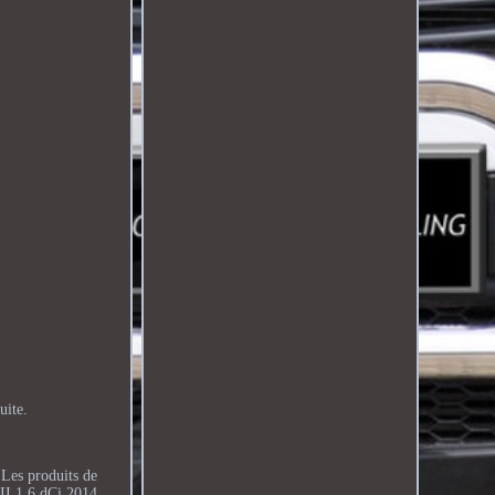
uite.
 Les produits de
III 1.6 dCi 2014.