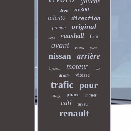
gauche
nv300
droit
talento
direction
original
pompe
vauxhall
frein
turbo
avant
roues
porte
nissan
arrière
moteur
injecteur
neuf
vitesse
droite
trafic
pour
phare
master
alliage
cdti
tuyau
renault