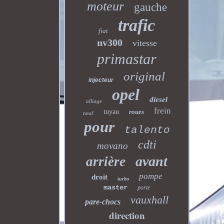
moteur
gauche
trafic
fiat
nv300
vitesse
primastar
original
injecteur
opel
diesel
alliage
frein
tuyau
roues
neuf
pour
talento
cdti
movano
avant
arrière
pompe
droit
turbo
master
porte
vauxhall
pare-chocs
direction