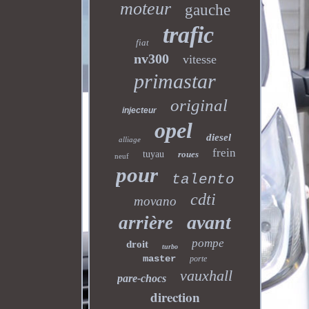
moteur
gauche
trafic
fiat
nv300
vitesse
primastar
original
injecteur
opel
diesel
alliage
frein
tuyau
roues
neuf
pour
talento
cdti
movano
avant
arrière
pompe
droit
turbo
master
porte
vauxhall
pare-chocs
direction