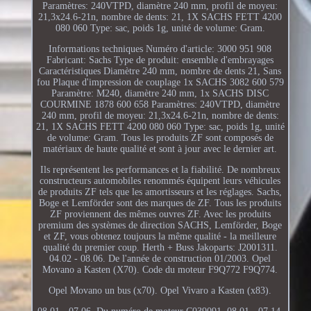
Paramètres: 240VTPD, diamètre 240 mm, profil de moyeu:
21,3x24.6-21n, nombre de dents: 21, 1X SACHS FETT 4200
080 060 Type: sac, poids 1g, unité de volume: Gram.
Informations techniques Numéro d'article: 3000 951 908
Fabricant: Sachs Type de produit: ensemble d'embrayages
Caractéristiques Diamètre 240 mm, nombre de dents 21, Sans
fou Plaque d'impression de couplage 1x SACHS 3082 600 579
Paramètre: M240, diamètre 240 mm, 1x SACHS DISC
COURMINE 1878 600 658 Paramètres: 240VTPD, diamètre
240 mm, profil de moyeu: 21,3x24.6-21n, nombre de dents:
21, 1X SACHS FETT 4200 080 060 Type: sac, poids 1g, unité
de volume: Gram. Tous les produits ZF sont composés de
matériaux de haute qualité et sont à jour avec le dernier art.
Ils représentent les performances et la fiabilité. De nombreux
constructeurs automobiles renommés équipent leurs véhicules
de produits ZF tels que les amortisseurs et les réglages. Sachs,
Boge et Lemförder sont des marques de ZF. Tous les produits
ZF proviennent des mêmes ouvres ZF. Avec les produits
premium des systèmes de direction SACHS, Lemförder, Boge
et ZF, vous obtenez toujours la même qualité - la meilleure
qualité du premier coup. Herth + Buss Jakoparts: J2001311.
04.02 - 08.06. De l'année de construction 01/2003. Opel
Movano a Kasten (X70). Code du moteur F9Q772 F9Q774.
Opel Movano un bus (x70). Opel Vivaro a Kasten (x83).