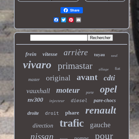
Share
arrière
vitesse
frein
tuyau
neuf
vivaro
primastar
fiat
alliage
avant
original
cdti
master
opel
moteur
vauxhall
porte
nv300
diesel
pare-chocs
injecteur
renault
phare
droite
droit
trafic
gauche
direction
pour
nissan
pompe
roues