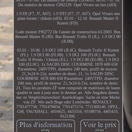
08.01 - 07.06. Du numéro de moteur C039091. 08.01 - 07.14.
Du numéro de moteur C092129. Opel Vivaro un bus (x83).
1.9 DI (F7, J7, A07). 1.9 DTI (F7, J7, A07). Opel Vivaro une
plate-forme / châssis (x83). 02.01 - 12.10. Renault Master II
Kasten (FD).
Code moteur F9Q772 De l'année de construction 01/2003. Bus
Renault Master II (JD). Bus Renault Trafic II (JL). 1.9 DCI 80
(JL0B).
03.01 - 10.06. 1.9 DCI 100 (JL0C). Renault Trafic II Kasten
(FL). 1.9 DCI 80 (FL0B). 1.9 DCI 100 (FL0C). Renault
Trafic II Prisits / Châssis (EL). 1.9 DCI 80 (EL0B). 1.9 DCI
100 (EL0C). 1x SACHS DISC COURMINE 1878 600 658
Paramètres: 240VTPD, diamètre 240 mm, profil de moyeu:
21,3x24.6-21n, nombre de dents: 21, 1x SACHS DISC
COURMINE 1878 600 658 Paramètres: 240VTPD, diamètre
240 mm, profil de moyeu: 21,3x24.6-21n, nombre de dents:
21, Tous les produits ZF sont composés de matériaux de haute
qualité et sont à jour avec le dernier art. Alle Angaben dienen
nur zu Vergleichszwecken! Ausrücklager, Sachs ist eine Marke
von ZF. Wie auch Boge oder Lemförder. RENAULT:
7701477758, 7701476834, 7701475174, 7711368146. OPEL,
GM, VAUXHALL: 4416625, 4433316, 93188756, 4405433,
9121266.