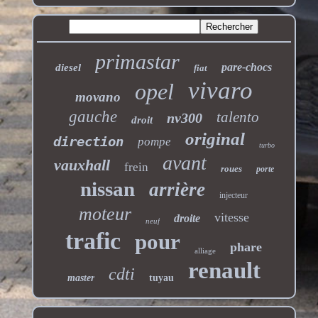
primastar
pare-chocs
diesel
fiat
vivaro
opel
movano
gauche
talento
nv300
droit
original
direction
pompe
turbo
avant
vauxhall
frein
roues
porte
nissan
arrière
injecteur
moteur
vitesse
droite
neuf
trafic
pour
phare
alliage
renault
cdti
master
tuyau