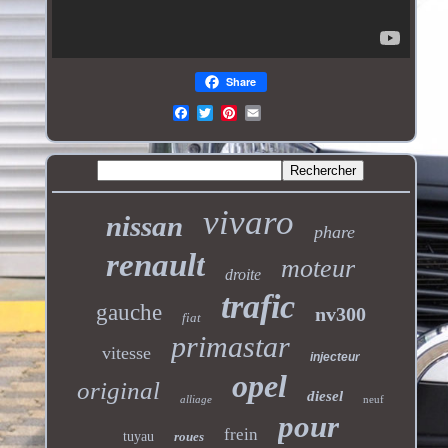
Share
vivaro
nissan
phare
renault
moteur
droite
trafic
gauche
nv300
fiat
primastar
vitesse
injecteur
opel
original
diesel
alliage
neuf
pour
frein
tuyau
roues