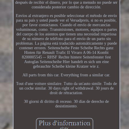
después de recibir el dinero, por lo que a menudo no puede ser
considerada posterior cambio de dirección.
Envíos al extranjero es posible seleccionar el método de envío
para su país y usted puede ver el Versadpreis, si no es posible,
por favor contáctanos. Cuando el envío de mercancías
voluminosas, como. Transmisiones, motores, equipos o partes
del cuerpo de los asientos que tienen una necesidad imperiosa
de su número de teléfono para el envío de un parto sin
problemas. La página está traducido automáticamente y puede
contener errores. Seitenscheibe Feste Scheibe Rechts ganz
Hinten für Renault Trafic II Vivaro A 06-14 Kombi
8200005545 -- RHSF Rechte hintere Seitenfenster fest
Autoglas Seitenscheibe Hier handelt es sich um eine
gebrauchte Scheibe kleine Kratzer wie z.
All parts from this car. Everything from a similar car.
Tout d'une voiture similaire. Tutto da un'auto simile. Todo de
un coche similar. 30 days right of withdrawal. 30 jours de
droit de rétractation.
30 giorni di diritto di recesso. 30 días de derecho de
desistimiento.