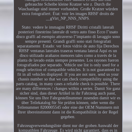
gebrauchte Scheibe kleine Kratzer wie z. Durch die
Waschanlage sind immer vorhanden. Große Kratzer würden
extra fotografiert. État: voir les images RHSF droits de
__gVirt_NP_NNS_NNPS.
Stato: vedere le immagini RHSF Diritti cristalli laterali
posteriori finestrino laterale di vetro auto fisso Ecco l''usato
disco graffi ad esempio attraverso l''impianto di lavaggio sono
sempre presenti. Grandi graffi sono stati fotografati
separatamente. Estado: ver fotos vidrio de auto fija Derechos
RHSF ventanas laterales traseras ventana lateral Aquí es un
disco utilizado arañazos menores tales como a través de la
planta de lavado están siempre presentes. Los rayones fueron
fotografiados por separado. Vehicle use list is only used for a
rough selection of compatible vehicles. It is not guaranteed to
fit in all vehicles displayed. If you are not sure, send us your
chassis number so that we can check compatibility using the
parts catalog, in many cases a reliable check is possible. There
are many differences / changes within a series. Damit Sie ganz
sicher sind, dass dieser Artikel in ihr Fahrzeug auch passt,
können Sie uns Ihre Fahrgestellnummer zusenden damit wir es
über Teilekatalog für Sie prüfen können, oder wenn die
Teilenummer 8200005545 oder eine der OEM Nummern mit
Ihrer übereinstimmt dann ist die Kompatibilität in der Regel
gegeben.
Fahrzeugverwendungsliste dient nur der groben Auswahl der
kompatiblen Fahrzeuge. Es wird nicht garantiert, dass es in