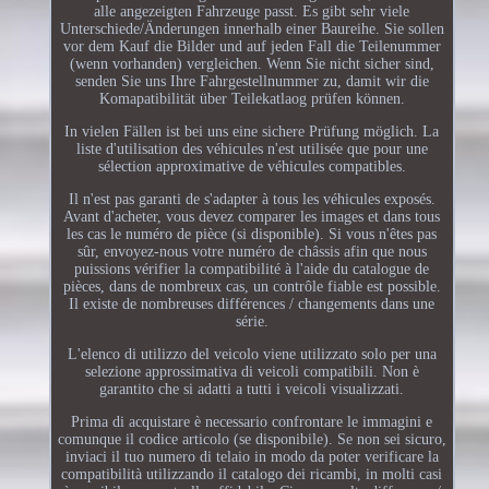
alle angezeigten Fahrzeuge passt. Es gibt sehr viele
Unterschiede/Änderungen innerhalb einer Baureihe. Sie sollen
vor dem Kauf die Bilder und auf jeden Fall die Teilenummer
(wenn vorhanden) vergleichen. Wenn Sie nicht sicher sind,
senden Sie uns Ihre Fahrgestellnummer zu, damit wir die
Komapatibilität über Teilekatlaog prüfen können.
In vielen Fällen ist bei uns eine sichere Prüfung möglich. La
liste d'utilisation des véhicules n'est utilisée que pour une
sélection approximative de véhicules compatibles.
Il n'est pas garanti de s'adapter à tous les véhicules exposés.
Avant d'acheter, vous devez comparer les images et dans tous
les cas le numéro de pièce (si disponible). Si vous n'êtes pas
sûr, envoyez-nous votre numéro de châssis afin que nous
puissions vérifier la compatibilité à l'aide du catalogue de
pièces, dans de nombreux cas, un contrôle fiable est possible.
Il existe de nombreuses différences / changements dans une
série.
L'elenco di utilizzo del veicolo viene utilizzato solo per una
selezione approssimativa di veicoli compatibili. Non è
garantito che si adatti a tutti i veicoli visualizzati.
Prima di acquistare è necessario confrontare le immagini e
comunque il codice articolo (se disponibile). Se non sei sicuro,
inviaci il tuo numero di telaio in modo da poter verificare la
compatibilità utilizzando il catalogo dei ricambi, in molti casi