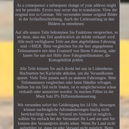
As a consequence a subsequent change of your address might
not be possible. Errors may occur due to translation. View the
original text in German. Wir verwenden immer original Bilder
in der Artikelbeschreibung. Auch der Lieferumfang ist den
Bildern zu entnehmen.
Auf alle unsere Teile bekommen Sie Funktions versprechen, es
sei denn, dass das Teil ausdrücklich als defekt verkauft wird.
Alle noch verfügbaren Teile aus dem abgebildeten Fahrzeug
sind ->HIER. Bitte vergleichen Sie die hier angegebenen
Teilenummern mit dem Ersatzteil von Ihrem Fahrzeug, oder
lassen Sie uns mit Hilfe ihrer Fahrgestellnummer, die
Komapibilität prüfen.
Alle Teile können Sie auch direkt bei uns in Linkenheim-
Hochstetten bei Karlsruhe abholen, um die Versandkosten
sparen. Viele Teile passen auch zu anderen Fahrzeugen. Bitte
Teilenummern vergleichen oder beim Händler erfragen.
Sollten Sie ein Teil nicht finden, ist es möglicherweise schon
verkauft oder aussortiert worden. In machen Fällen ist der
Mwst Satz 0% Differenzbesteuerung.
Wir versenden sofort bei Geldeingang bis 14 Uhr, deswegen
können nachträgliche Adressänderungen häufig nicht
berücksichtigt werden. Versand ins Ausland ist möglich,
wählen Sie einfach bei der Versandart Ihr Land aus und Sie
können den Versandpreis direkt sehen. Wenn Ihr Land nicht
aufgeführt ist, dann ist eder Versand nicht möglich. Beim