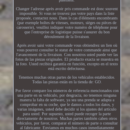
paiement.
Changer l'adresse après avoir pris commande est donc souvent
impossible. Si vous ne trouvez pas votre pays dans la liste
proposée, contactez nous. Dans le cas d'éléments encombrants
(par exemple boîtes de vitesses, moteurs, sièges ou pièces de
carosserie), veuillez indiquer votre numéro de téléphone pour
que l'entreprise de logistique puisse s'assurer du bon
déroulement de la livraison.
Après avoir saisi votre commande vous obtiendrez un lien où
vous pourrez consulter le statut de votre commande ainsi que
l'avancement de la livraison. Con nosotros usted puede ver las
fotos de las piezas originales. El producto exacta se muestra en
la foto. Usted recibirá garantía en función, excepto en el texto
está escrito defectuosa.
Tenemos muchas otras partes de los vehículos establecidos.
Todas las piezas están en la tienda de: GO.
Por favor compare los números de referencia mencionados con
una parte en su vehículo, por desgracia, no tenemos ninguna
manera la falta de software, ya sea una prenda se adapta a
comprobar en su coche, que le damos a todos los datos, y
varias imágenes, usted debe decidir si los ajustes del artículo
para usted. Por supuesto, usted puede recoger la parte
directamente de nosotros. Muchas partes también caben otros
vehículos, por favor, comparar el número de parte o consultar
al fabricante. Enviamos en muchos casos inmediatamente