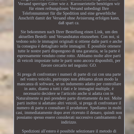
Versand sperriger Güter wie z. Karosserieteile benötigen wir
für einen reibungslosen Versand unbedingt Ihre
Telefonnummer für die Spedition und eine gewerbliche
Anschrift damit der Versand ohne Avisierung erfolgen kann,
daß spart ca.
Sie bekommen nach Ihrer Bestellung einen Link, um den
aktuellen Bestell- und Versandstatus einzusehen. Con noi, si
vedono solo le immagini originali si ottiene dalle parti e anche
la consegna è dettagliato nelle immagini. È possibile ottenere
tutte le nostre parti dispongono di una garanzia, se la parte è
espressamente venduto come rotto. Abbiamo molte altre parti
di veicoli impostate tutte le parti sono ancora disponibili, per
favore cercarlo nel negozio: GO.
Si prega di confrontare i numeri di parte di cui con una parte
nel vostro veicolo, purtroppo non abbiamo alcun modo la
mancanza di software, se un indumento adatto per controllare
in auto, diamo a tutti i dati e le immagini multiple, è
necessario decidere se l'articolo anche si adatta con te.
Naturalmente si può prendere parte direttamente da noi. Molte
parti inoltre si adattano altri veicoli, si prega di confrontare il
numero di parte o consultare il produttore. Spediamo in molti
casi, immediatamente dopo aver ricevuto il denaro, quindi non
possiamo spesso essere considerati successivo cambiamento di
indirizzo.
Spedizioni all'estero è possibile selezionare il metodo di