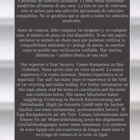
è possibile un controllo affidabile. Ci sono molte differenze /
modifiche all'interno di una serie. La lista de uso de vehículos
solo se utiliza para una selección aproximada de vehículos
compatibles. No se garantiza que se ajuste a todos los vehículos
mostrados.
Antes de comprar, debe comparar las imágenes y, en cualquier
caso, el número de pieza (si está disponible). Si no está seguro,
envíenos su número de chasis para que podamos verificar la
compatibilidad utilizando el catálogo de piezas, en muchos
casos es posible una verificación confiable. Hay muchas
diferencias / cambios dentro de una serie.
Our expertise is Your Security. Unsere Kompetenz ist Ihre
Sicherheit. Notre savoir-faire est votre sécurité. La nostra
esperienza è la vostra sicurezza. Nuestra experiencia es su
seguridad. Our staff has many years of experience in the field
of car recycling and online trading. For further information on
this topic please read the terms of cancellation and the terms
and conditions below. Alle unsere Mitarbeiter haben
langjährige Erfahrung im Bereich Autoverwertung und
Onlinehandel. HighLine Autoteile GmbH steht für höchste
Qualität und einen umfassenden, professionellen Service. 30
Tage Rückgaberecht auf alle Teile. Genaue Informationen dazu
können Sie der Widerrufsbelehrung sowie den allgemeinen
Geschäftsbedingungen weiter unten entnehmen. Les membres
de notre équipe ont une expérience de longue durée dans le
recyclage de voitures et la vente en ligne.