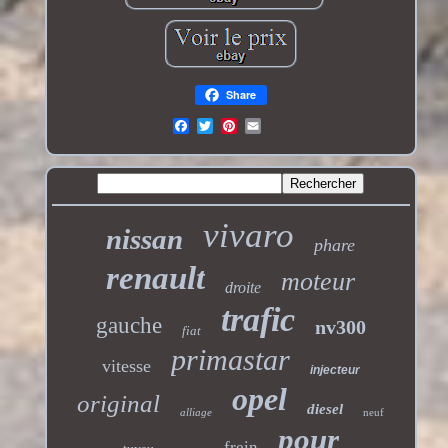
Share
vivaro
nissan
phare
renault
moteur
droite
trafic
gauche
nv300
fiat
primastar
vitesse
injecteur
opel
original
diesel
alliage
neuf
pour
frein