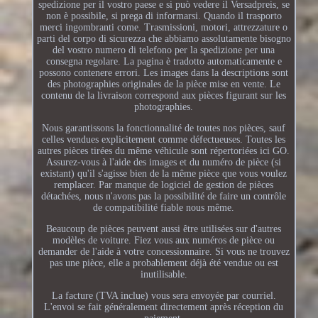
spedizione per il vostro paese e si può vedere il Versadpreis, se
non è possibile, si prega di informarsi. Quando il trasporto
merci ingombranti come. Trasmissioni, motori, attrezzature o
parti del corpo di sicurezza che abbiamo assolutamente bisogno
del vostro numero di telefono per la spedizione per una
consegna regolare. La pagina è tradotto automaticamente e
possono contenere errori. Les images dans la descriptions sont
des photographies originales de la pièce mise en vente. Le
contenu de la livraison correspond aux pièces figurant sur les
photographies.
Nous garantissons la fonctionnalité de toutes nos pièces, sauf
celles vendues explicitement comme défectueuses. Toutes les
autres pièces tirées du même véhicule sont répertoriées ici GO.
Assurez-vous à l'aide des images et du numéro de pièce (si
existant) qu'il s'agisse bien de la même pièce que vous voulez
remplacer. Par manque de logiciel de gestion de pièces
détachées, nous n'avons pas la possibilité de faire un contrôle
de compatibilité fiable nous même.
Beaucoup de pièces peuvent aussi être utilisées sur d'autres
modèles de voiture. Fiez vous aux numéros de pièce ou
demander de l'aide à votre concessionnaire. Si vous ne trouvez
pas une pièce, elle a probablement déjà été vendue ou est
inutilisable.
La facture (TVA inclue) vous sera envoyée par courriel.
L'envoi se fait généralement directement après réception du