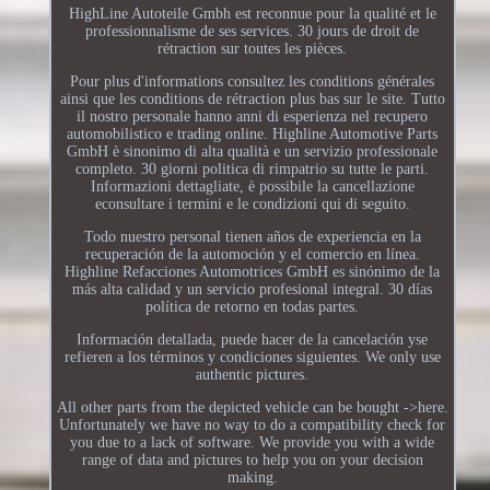
HighLine Autoteile Gmbh est reconnue pour la qualité et le
professionnalisme de ses services. 30 jours de droit de
rétraction sur toutes les pièces.
Pour plus d'informations consultez les conditions générales
ainsi que les conditions de rétraction plus bas sur le site. Tutto
il nostro personale hanno anni di esperienza nel recupero
automobilistico e trading online. Highline Automotive Parts
GmbH è sinonimo di alta qualità e un servizio professionale
completo. 30 giorni politica di rimpatrio su tutte le parti.
Informazioni dettagliate, è possibile la cancellazione
econsultare i termini e le condizioni qui di seguito.
Todo nuestro personal tienen años de experiencia en la
recuperación de la automoción y el comercio en línea.
Highline Refacciones Automotrices GmbH es sinónimo de la
más alta calidad y un servicio profesional integral. 30 días
política de retorno en todas partes.
Información detallada, puede hacer de la cancelación yse
refieren a los términos y condiciones siguientes. We only use
authentic pictures.
All other parts from the depicted vehicle can be bought ->here.
Unfortunately we have no way to do a compatibility check for
you due to a lack of software. We provide you with a wide
range of data and pictures to help you on your decision
making.