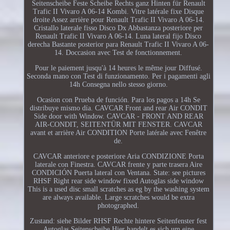
Seitenscheibe Feste Scheibe Rechts ganz Hinten für Renault
Trafic II Vivaro A 06-14 Kombi. Vitre latérale fixe Disque
droite Assez arrière pour Renault Trafic II Vivaro A 06-14.
Cristallo laterale fisso Disco Dx Abbastanza posteriore per
Renault Trafic II Vivaro A 06-14. Luna lateral fijo Disco
derecha Bastante posterior para Renault Trafic II Vivaro A 06-
14. Doccasion avec Test de fonctionnement.
Pour le paiement jusqu'à 14 heures le même jour Diffusé.
Seconda mano con Test di funzionamento. Per i pagamenti agli
14h Consegna nello stesso giorno.
Ocasion con Prueba de función. Para los pagos a 14h Se
distribuye mismo día. CAVCAR Front and rear Air CONDIT
Side door with Window. CAVCAR - FRONT AND REAR
AIR-CONDIT, SEITENTÜR MIT FENSTER. CAVCAR
avant et arrière Air CONDITION Porte latérale avec Fenêtre
de.
CAVCAR anteriore e posteriore Aria CONDIZIONE Porta
laterale con Finestra. CAVCAR frente y parte trasera Aire
CONDICIÓN Puerta lateral con Ventana. State: see pictures
RHSF Right rear side window fixed Autoglas side window
This is a used disc small scratches as eg by the washing system
are always available. Large scratches would be extra
photographed.
Zustand: siehe Bilder RHSF Rechte hintere Seitenfenster fest
Autoglas Seitenscheibe Hier handelt es sich um eine