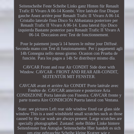
Seitenscheibe Feste Scheibe Links ganz Hinten für Renault
Trafic II Vivaro A 06-14 Kombi. Vitre latérale fixe Disque
gauche Assez arrière pour Renault Trafic II Vivaro A 06-14.
Cristallo laterale fisso Disco Sx Abbastanza posteriore per
Renault Trafic II Vivaro A 06-14. Luna lateral fijo Disco
izquierda Bastante posterior para Renault Trafic II Vivaro A
06-14. Doccasion avec Test de fonctionnement.
Pour le paiement jusqu'à 14 heures le même jour Diffusé.
Seconda mano con Test di funzionamento. Per i pagamenti agli
14h Consegna nello stesso giorno. Ocasion con Prueba de
función. Para los pagos a 14h Se distribuye mismo día.
CAVCAR Front and rear Air CONDIT Side door with
Window. CAVCAR - FRONT AND REAR AIR-CONDIT,
SEITENTÜR MIT FENSTER.
CAVCAR avant et arrière Air CONDIT Porte latérale avec
Fenêtre de. CAVCAR anteriore e posteriore Aria
CONDIZIONE Porta laterale con Finestra. CAVCAR frente y
parte trasera Aire CONDICIÓN Puerta lateral con Ventana.
State: see pictures Left rear side window fixed car glass side
window This is a used windshield small scratches such as those
caused by the car wash are always present. Large scratches are
specially photographed. Zustand: siehe Bilder Linke hintere
Seitenfenster fest Autoglas Seitenscheibe Hier handelt es sich
um eine gebrauchte Scheibe kleine Kratzer wie z.