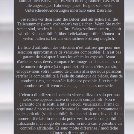
kompatiblen Fahrzeuge. Es wird nicht garantiert, dass es in
alle angezeigten Fahrzeuge passt. Es gibt sehr viele
Unterschiede/Änderungen innerhalb einer Baureihe.
Sie sollen vor dem Kauf die Bilder und auf jeden Fall die
Teilenummer (wenn vorhanden) vergleichen. Wenn Sie nicht
sicher sind, senden Sie uns Ihre Fahrgestellnummer zu, damit
wir die Komapatibilität über Teilekatlaog prüfen können. In
vielen Fällen ist bei uns eine sichere Prüfung möglich.
La liste d'utilisation des véhicules n'est utilisée que pour une
sélection approximative de véhicules compatibles. Il n'est pas
garanti de s'adapter à tous les véhicules exposés. Avant
d'acheter, vous devez comparer les images et dans tous les cas
le numéro de pièce (si disponible). Si vous n'êtes pas sûr,
envoyez-nous votre numéro de châssis afin que nous puissions
vérifier la compatibilité à l'aide du catalogue de pièces, dans de
nombreux cas, un contrôle fiable est possible. Il existe de
nombreuses différences / changements dans une série.
L'elenco di utilizzo del veicolo viene utilizzato solo per una
selezione approssimativa di veicoli compatibili. Non è
garantito che si adatti a tutti i veicoli visualizzati. Prima di
acquistare è necessario confrontare le immagini e comunque il
codice articolo (se disponibile). Se non sei sicuro, inviaci il tuo
numero di telaio in modo da poter verificare la compatibilità
utilizzando il catalogo dei ricambi, in molti casi è possibile un
controllo affidabile. Ci sono molte differenze / modifiche
all'interno di una serie.