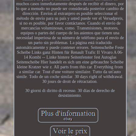
muchos casos inmediatamente después de recibir el dinero, por
lo que a menudo no puede ser considerada posterior cambio de
dirección. Envíos al extranjero es posible seleccionar el
método de envío para su país y usted puede ver el Versadpreis,
si no es posible, por favor contáctanos. Cuando el envío de
mercancías voluminosas, como. Transmisiones, motores,
equipos o partes del cuerpo de los asientos que tienen una
necesidad imperiosa de su número de teléfono para el envío de
un parto sin problemas. La página está traducido
automáticamente y puede contener errores. Seitenscheibe Feste
Scheibe Links ganz Hinten für Renault Trafic II Vivaro A 06-
14 Kombi -- Linke hintere Seitenfenster fest Autoglas
Seitenscheibe Hier handelt es sich um eine gebrauchte Scheibe
kleine Kratzer wie z. All parts from this car. Everything from
a similar car. Tout d'une voiture similaire. Tutto da un'auto
simile. Todo de un coche similar. 30 days right of withdrawal.
30 jours de droit de rétractation.
30 giorni di diritto di recesso. 30 días de derecho de
desistimiento.