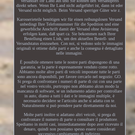
Versandart Ihr Land aus und Sie können den Versandpreis
direkt sehen. Wenn Ihr Land nicht aufgeführt ist, dann ist eder
Versand nicht möglich. Beim Versand sperriger Güter wie z.
Karosserieteile benötigen wir für einen reibungslosen Versand
unbedingt Ihre Telefonnummer für die Spedition und eine
gewerbliche Anschrift damit der Versand ohne Avisierung
erfolgen kann, daß spart ca. Sie bekommen nach Ihrer
Bestellung einen Link, um den aktuellen Bestell- und
Versandstatus einzusehen. Con noi, si vedono solo le immagini
originali si ottiene dalle parti e anche la consegna è dettagliato
nelle immagini.
È possibile ottenere tutte le nostre parti dispongono di una
garanzia, se la parte è espressamente venduto come rotto.
Abbiamo molte altre parti di veicoli impostate tutte le parti
sono ancora disponibili, per favore cercarlo nel negozio: GO.
Si prega di confrontare i numeri di parte di cui con una parte
nel vostro veicolo, purtroppo non abbiamo alcun modo la
mancanza di software, se un indumento adatto per controllare
in auto, diamo a tutti i dati e le immagini multiple, è
necessario decidere se l'articolo anche si adatta con te.
Naturalmente si può prendere parte direttamente da noi.
Molte parti inoltre si adattano altri veicoli, si prega di
confrontare il numero di parte o consultare il produttore.
Spediamo in molti casi, immediatamente dopo aver ricevuto il
denaro, quindi non possiamo spesso essere considerati
successivo cambiamento di indirizzo.