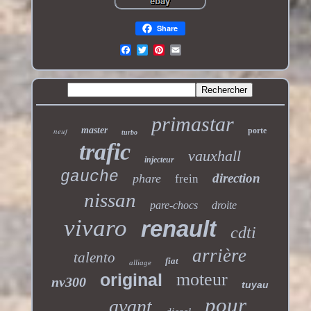
Share
primastar
master
neuf
porte
turbo
trafic
vauxhall
injecteur
gauche
direction
phare
frein
nissan
pare-chocs
droite
vivaro
renault
cdti
arrière
talento
fiat
alliage
moteur
original
nv300
tuyau
pour
avant