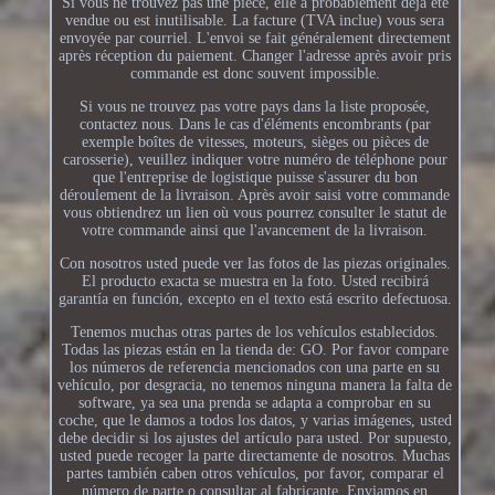
Si vous ne trouvez pas une pièce, elle a probablement déjà été
vendue ou est inutilisable. La facture (TVA inclue) vous sera
envoyée par courriel. L'envoi se fait généralement directement
après réception du paiement. Changer l'adresse après avoir pris
commande est donc souvent impossible.
Si vous ne trouvez pas votre pays dans la liste proposée,
contactez nous. Dans le cas d'éléments encombrants (par
exemple boîtes de vitesses, moteurs, sièges ou pièces de
carosserie), veuillez indiquer votre numéro de téléphone pour
que l'entreprise de logistique puisse s'assurer du bon
déroulement de la livraison. Après avoir saisi votre commande
vous obtiendrez un lien où vous pourrez consulter le statut de
votre commande ainsi que l'avancement de la livraison.
Con nosotros usted puede ver las fotos de las piezas originales.
El producto exacta se muestra en la foto. Usted recibirá
garantía en función, excepto en el texto está escrito defectuosa.
Tenemos muchas otras partes de los vehículos establecidos.
Todas las piezas están en la tienda de: GO. Por favor compare
los números de referencia mencionados con una parte en su
vehículo, por desgracia, no tenemos ninguna manera la falta de
software, ya sea una prenda se adapta a comprobar en su
coche, que le damos a todos los datos, y varias imágenes, usted
debe decidir si los ajustes del artículo para usted. Por supuesto,
usted puede recoger la parte directamente de nosotros. Muchas
partes también caben otros vehículos, por favor, comparar el
número de parte o consultar al fabricante. Enviamos en