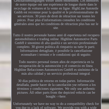
Geschäftsbedingungen weiter unten entnehmen. Les membres
de notre équipe ont une expérience de longue durée dans le
recyclage de voitures et la vente en ligne. HighLine Autoteile
Gmbh est reconnue pour la qualité et le professionnalisme de
ses services. 30 jours de droit de rétraction sur toutes les
pièces. Pour plus d'informations consultez les conditions
générales ainsi que les conditions de rétraction plus bas sur le
site.
Tutto il nostro personale hanno anni di esperienza nel recupero
automobilistico e trading online. Highline Automotive Parts
GmbH è sinonimo di alta qualità e un servizio professionale
completo. 30 giorni politica di rimpatrio su tutte le parti.
Informazioni dettagliate, è possibile la cancellazione
econsultare i termini e le condizioni qui di seguito.
Todo nuestro personal tienen años de experiencia en la
recuperación de la automoción y el comercio en línea.
Highline Refacciones Automotrices GmbH es sinónimo de la
más alta calidad y un servicio profesional integral.
30 días política de retorno en todas partes. Información
detallada, puede hacer de la cancelación yse refieren a los
términos y condiciones siguientes. We only use authentic
pictures. All other parts from the depicted vehicle can be
bought ->here.
Unfortunately we have no way to do a compatibility check for
you due to a lack of software. We provide you with a wide