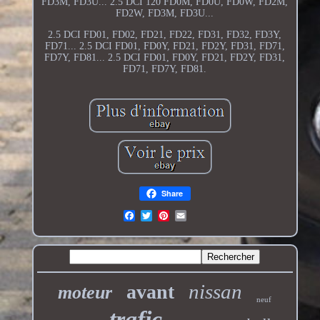
FD3M, FD3U... 2.5 DCI 120 FD0M, FD0U, FD0W, FD2M,
FD2W, FD3M, FD3U...
2.5 DCI FD01, FD02, FD21, FD22, FD31, FD32, FD3Y,
FD71... 2.5 DCI FD01, FD0Y, FD21, FD2Y, FD31, FD71,
FD7Y, FD81... 2.5 DCI FD01, FD0Y, FD21, FD2Y, FD31,
FD71, FD7Y, FD81.
Share
nissan
avant
moteur
neuf
trafic