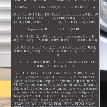
JD0Y, JD1W, JD1W, JD1Y). Renault Trafic II Kasten (FL).
2.0 16V (FL0L, FL0N, FL0W, FL02). 1.9 DCI 80 (FL0B).
03.01 - 10.06. 1.9 DCI 100 (FL0C, FL0K, FL0B). 2.0 DCI 90
(FL0H, FL00, FL01, FL0M, FL0P, FL0S). 2.0 DCI 115
(FL01, FL0U, FL00, FL0H, FL0M). 2.5 DCI (FL0R, FL0V).
À partir de 08.07. 2,5 DCI 135 (FL0D).
05.03 - 10.06. 2,5 DCI 145 (FL0J). Bus Renault Trafic II
(JL). 2.0 16V (JL02, JL0L, JL0W, JL0N). 1.9 DCI 80 (JL0B).
1.9 DCI 100 (JL0C, JL0K). 2.0 DCI 90 (JL00, JL01, JL0H,
JL0M, JL0P, JL0S). 2.0 DCI 115 (JL00, JL01, JL0H, JL0M,
JL0U).
2.5 DCI 115 (JL0R, JL0V). À partir de 02.08. 2.5 DCI 135
(JL0D). 2.5 DCI 145 (JL0J).
WESTFALIA E-SET ATTELAGE DE REMORQUE pour
OPEL VIVARO A RENAULT TRAFIC 2 MASTER 2 1x
Westfalia Electrosatz, dispositif de fixation Appareil annexe:
ET ET avec connecteurs d'origine Appareil annexe: le brin de
câble peut être étendu pour une ligne permanente plus Appareil
annexe: le brin de câble peut être élargi pour la ligne de
chargement 2.5 DCI 100 (FD0U, FD0V, FD3U, FD3V, FD8U,
FD8V) 2.5 DCI 100 (FD0U, FD0V, FD3U, FD3V, FD8U,
FD8V) 2.5 DCI 120 FD0M, FD0U, FD0W, FD2M, FD2W,