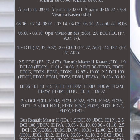
À partir de 09.06. À partir de 07.03.
À partir de 09.08. À partir de 02.03. À partir de 09.02. Opel
Vivaro a Kasten (x83).
08.06 - 07.14. 08.01 - 07.14. 04.03 - 03.10. À partir de 08.06.
08.06 - 03.10. Opel Vivaro un bus (x83). 2.0 ECOTEC (F7,
A07, J7).
1.9 DTI (F7, J7, A07). 2.0 CDTI (F7, J7, A07). 2.5 DTI (F7,
J7, A07).
2.5 CDTI (F7, J7, A07). Renault Master II Kasten (FD). 1.9
DCI 80 (FD0P). 11.01 - 10.06. 2.2 DCI 90 (FD0G, FD0N,
FD2G, FD2N, FD3G, FD3N). 12.97 - 10.06. 2.5 DCI 100
(FD0U, FD0V, FD3U, FD3V, FD8U, FD8V). 10.03 - 03.10.
08.06 - 01.10. 2.5 DCI 120 FD0M, FD0U, FD0W, FD2M,
FD2W, FD3M, FD3U.. 10.01 - 09.07.
2.5 DCI FD01, FD02, FD21, FD22, FD31, FD32, FD3Y,
FD71.. 2.5 DCI FD01, FD0Y, FD21, FD2Y, FD31, FD71,
FD7Y, FD81..
Bus Renault Master II (JD). 1.9 DCI 80 (JD0P, JD1P). 2.5
DCI 100 (JDCV, JD1W). 10.03 - 01.10. 09.06 - 01.10. 2.5
DCI 120 (JD0M, JD1M, JD1W). 10.01 - 12.06. 2.5 DCI
(JD01, JD02, JD12, JD1W). 06.06 - 01.10. 2.5 DCI (JD01,