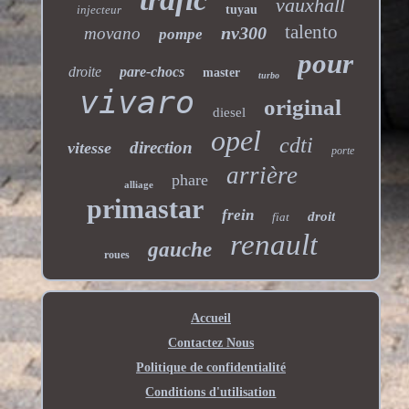
vauxhall
injecteur
tuyau
talento
nv300
movano
pompe
pour
droite
pare-chocs
master
turbo
vivaro
original
diesel
opel
cdti
direction
vitesse
porte
arrière
phare
alliage
primastar
frein
droit
fiat
renault
gauche
roues
Accueil
Contactez Nous
Politique de confidentialité
Conditions d'utilisation