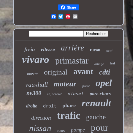
Share
arrière
vitesse
frein
tuyau
neuf
vivaro
primastar
fiat
alliage
avant
original
cdti
master
opel
moteur
vauxhall
porte
nv300
diesel
pare-chocs
injecteur
renault
phare
droite
droit
trafic
gauche
direction
pour
nissan
pompe
roues