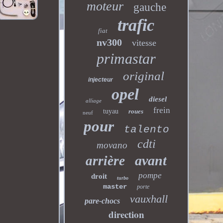
moteur
gauche
trafic
fiat
nv300
vitesse
primastar
original
injecteur
opel
diesel
alliage
frein
tuyau
roues
neuf
pour
talento
cdti
movano
avant
arrière
pompe
droit
turbo
master
porte
vauxhall
pare-chocs
direction