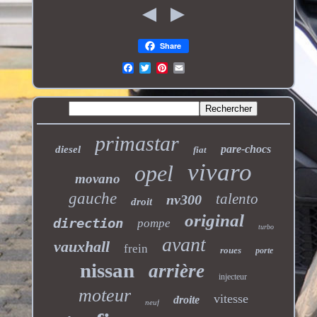
Share
primastar
pare-chocs
diesel
fiat
vivaro
opel
movano
gauche
talento
nv300
droit
original
direction
pompe
turbo
avant
vauxhall
frein
roues
porte
nissan
arrière
injecteur
moteur
vitesse
droite
neuf