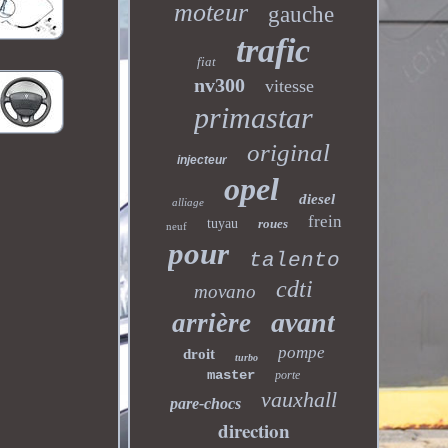
moteur
gauche
trafic
fiat
nv300
vitesse
primastar
original
injecteur
opel
diesel
alliage
frein
tuyau
roues
neuf
pour
talento
cdti
movano
avant
arrière
pompe
droit
turbo
master
porte
vauxhall
pare-chocs
direction