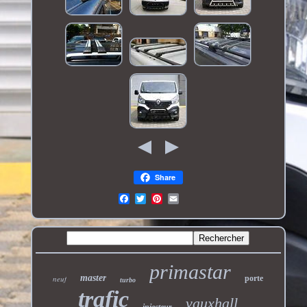
Share
primastar
master
neuf
porte
turbo
trafic
vauxhall
injecteur