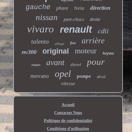
gauche
direction
phare
frein
nissan
pare-chocs
droite
vivaro
renault
cdti
arrière
talento
fiat
alliage
moteur
original
nv300
tuyau
pour
avant
diesel
roues
opel
movano
pompe
droit
vitesse
Accueil
Contactez Nous
Politique de confidentialité
Conditions d'utilisation