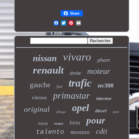
Share
vivaro
nissan
phare
renault
moteur
droite
trafic
gauche
nv300
fiat
primastar
vitesse
injecteur
opel
original
diesel
alliage
neuf
pour
frein
tuyau
roues
cdti
talento
movano