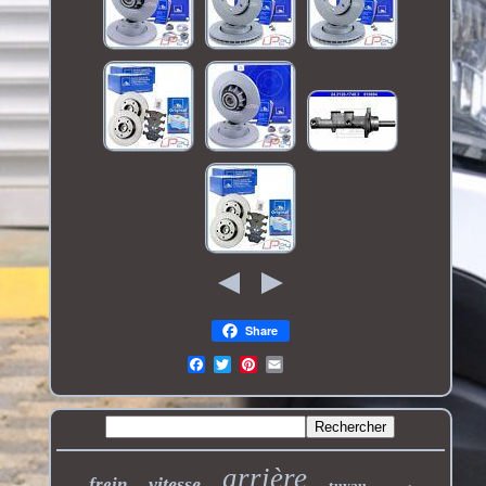
Share
arrière
vitesse
frein