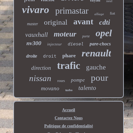
tuyau
neuf
vivaro
primastar
fiat
alliage
avant
original
cdti
master
opel
moteur
vauxhall
porte
nv300
diesel
pare-chocs
injecteur
renault
phare
droite
droit
trafic
gauche
direction
pour
nissan
pompe
roues
talento
movano
turbo
Accueil
Contactez Nous
Politique de confidentialité