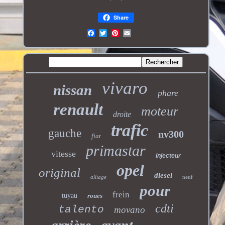
Share
vivaro
nissan
phare
renault
moteur
droite
trafic
gauche
nv300
fiat
primastar
vitesse
injecteur
opel
original
diesel
alliage
neuf
pour
frein
tuyau
roues
cdti
talento
movano