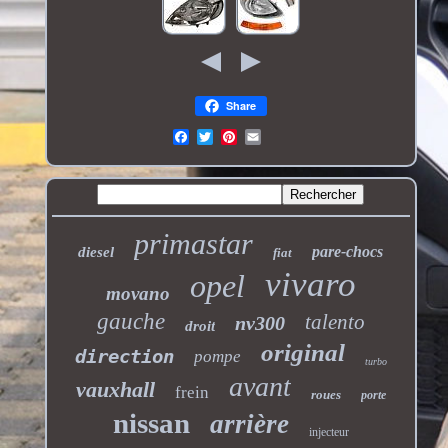
Share
primastar
pare-chocs
diesel
fiat
vivaro
opel
movano
gauche
talento
nv300
droit
original
direction
pompe
turbo
avant
vauxhall
frein
roues
porte
nissan
arrière
injecteur