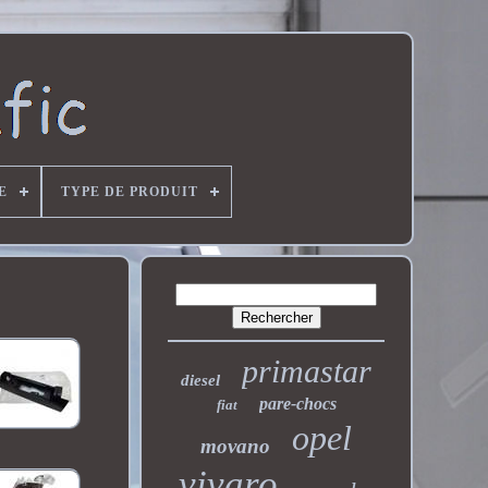
E
TYPE DE PRODUIT
primastar
diesel
pare-chocs
fiat
opel
movano
vivaro