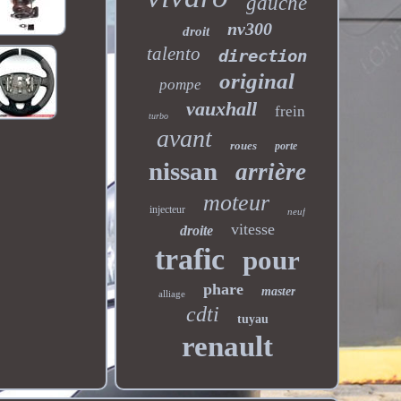
gauche
nv300
droit
talento
direction
original
pompe
vauxhall
frein
turbo
avant
roues
porte
nissan
arrière
moteur
injecteur
neuf
vitesse
droite
trafic
pour
phare
master
alliage
cdti
tuyau
renault