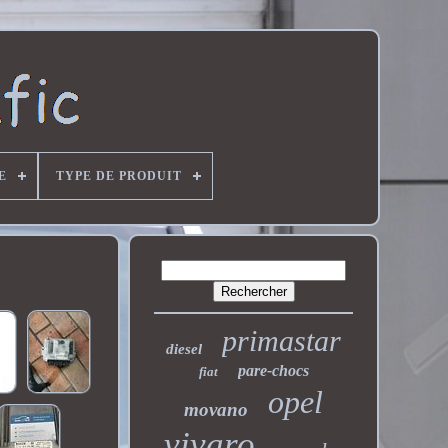
E
TYPE DE PRODUIT
primastar
diesel
pare-chocs
fiat
opel
movano
vivaro