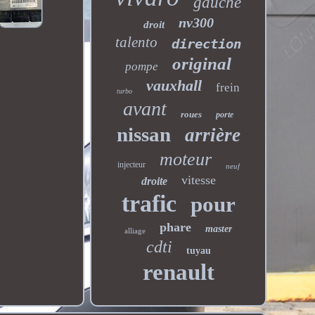
gauche
nv300
droit
talento
direction
original
pompe
vauxhall
frein
turbo
avant
roues
porte
nissan
arrière
moteur
injecteur
neuf
vitesse
droite
trafic
pour
phare
master
alliage
cdti
tuyau
renault