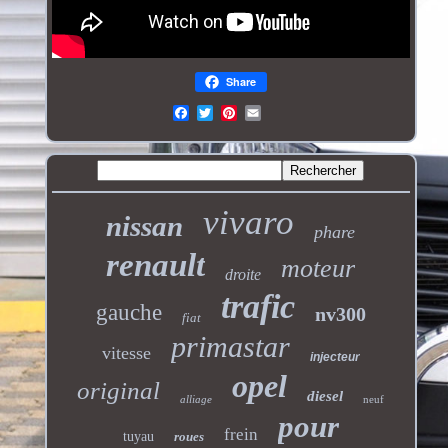
Share
vivaro
nissan
phare
renault
moteur
droite
trafic
gauche
nv300
fiat
primastar
vitesse
injecteur
opel
original
diesel
alliage
neuf
pour
frein
tuyau
roues