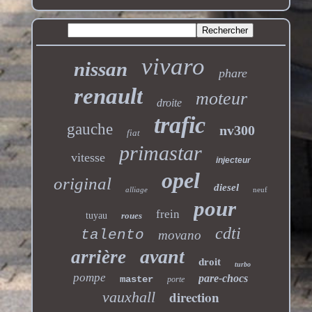
vivaro
nissan
phare
renault
moteur
droite
trafic
gauche
nv300
fiat
primastar
vitesse
injecteur
opel
original
diesel
alliage
neuf
pour
frein
tuyau
roues
cdti
talento
movano
avant
arrière
droit
turbo
pompe
pare-chocs
master
porte
direction
vauxhall