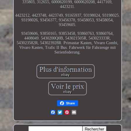
335803, 312655, 6000620199, 6000620208, 4417169,
4423211.
4423212, 4423748, 4423749, 91165937, 93198024, 93198025.
93198026, 93456377, 93456378, 93458053, 93458054,
93459605.
93459606, 93850165, 93853458, 93860763, 93860764,
4408049. 5430200Q0B, 543021505R, 543023333R,
543023582R, 543023928R. Primastar Kasten, Vivaro Combi,
Vivaro Kasten, Trafic II Bus. Fahrwerk für Fahrzeuge mit
Serienfederung.
Share