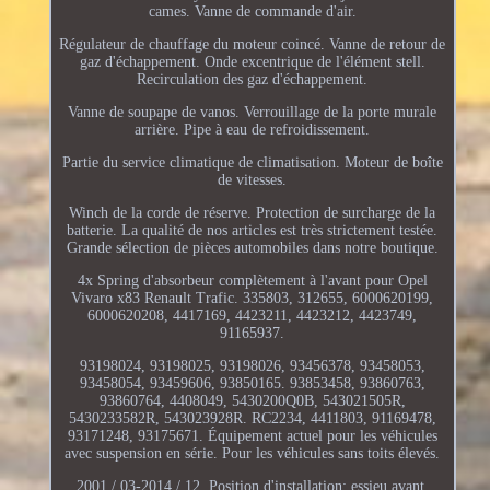
cames. Vanne de commande d'air.
Régulateur de chauffage du moteur coincé. Vanne de retour de
gaz d'échappement. Onde excentrique de l'élément stell.
Recirculation des gaz d'échappement.
Vanne de soupape de vanos. Verrouillage de la porte murale
arrière. Pipe à eau de refroidissement.
Partie du service climatique de climatisation. Moteur de boîte
de vitesses.
Winch de la corde de réserve. Protection de surcharge de la
batterie. La qualité de nos articles est très strictement testée.
Grande sélection de pièces automobiles dans notre boutique.
4x Spring d'absorbeur complètement à l'avant pour Opel
Vivaro x83 Renault Trafic. 335803, 312655, 6000620199,
6000620208, 4417169, 4423211, 4423212, 4423749,
91165937.
93198024, 93198025, 93198026, 93456378, 93458053,
93458054, 93459606, 93850165. 93853458, 93860763,
93860764, 4408049, 5430200Q0B, 543021505R,
5430233582R, 543023928R. RC2234, 4411803, 91169478,
93171248, 93175671. Équipement actuel pour les véhicules
avec suspension en série. Pour les véhicules sans toits élevés.
2001 / 03-2014 / 12. Position d'installation: essieu avant.