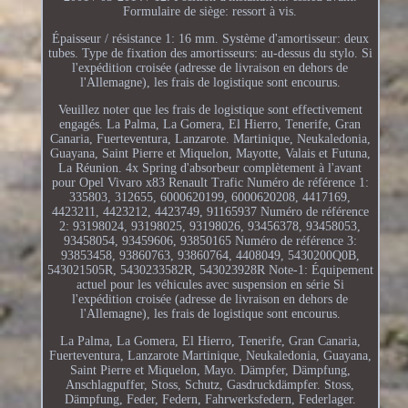
Formulaire de siège: ressort à vis.
Épaisseur / résistance 1: 16 mm. Système d'amortisseur: deux
tubes. Type de fixation des amortisseurs: au-dessus du stylo. Si
l'expédition croisée (adresse de livraison en dehors de
l'Allemagne), les frais de logistique sont encourus.
Veuillez noter que les frais de logistique sont effectivement
engagés. La Palma, La Gomera, El Hierro, Tenerife, Gran
Canaria, Fuerteventura, Lanzarote. Martinique, Neukaledonia,
Guayana, Saint Pierre et Miquelon, Mayotte, Valais et Futuna,
La Réunion. 4x Spring d'absorbeur complètement à l'avant
pour Opel Vivaro x83 Renault Trafic Numéro de référence 1:
335803, 312655, 6000620199, 6000620208, 4417169,
4423211, 4423212, 4423749, 91165937 Numéro de référence
2: 93198024, 93198025, 93198026, 93456378, 93458053,
93458054, 93459606, 93850165 Numéro de référence 3:
93853458, 93860763, 93860764, 4408049, 5430200Q0B,
543021505R, 5430233582R, 543023928R Note-1: Équipement
actuel pour les véhicules avec suspension en série Si
l'expédition croisée (adresse de livraison en dehors de
l'Allemagne), les frais de logistique sont encourus.
La Palma, La Gomera, El Hierro, Tenerife, Gran Canaria,
Fuerteventura, Lanzarote Martinique, Neukaledonia, Guayana,
Saint Pierre et Miquelon, Mayo. Dämpfer, Dämpfung,
Anschlagpuffer, Stoss, Schutz, Gasdruckdämpfer. Stoss,
Dämpfung, Feder, Federn, Fahrwerksfedern, Federlager.