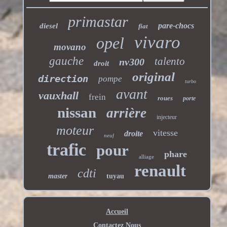
primastar
pare-chocs
diesel
fiat
vivaro
opel
movano
gauche
talento
nv300
droit
original
direction
pompe
turbo
avant
vauxhall
frein
roues
porte
nissan
arrière
injecteur
moteur
vitesse
droite
neuf
trafic
pour
phare
alliage
renault
cdti
master
tuyau
Accueil
Contactez Nous