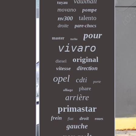
vauxhall
tuyau
movano
pompe
talento
nv300
droite
pare-chocs
pour
master
turbo
vivaro
original
diesel
direction
vitesse
opel
cdti
porte
phare
alliage
arrière
primastar
frein
droit
fiat
roues
gauche