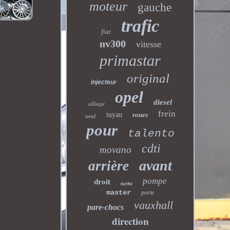
moteur
gauche
trafic
fiat
nv300
vitesse
primastar
original
injecteur
opel
diesel
alliage
frein
tuyau
roues
neuf
pour
talento
cdti
movano
avant
arrière
pompe
droit
turbo
master
porte
vauxhall
pare-chocs
direction