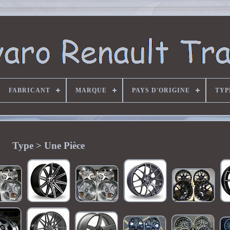
FABRICANT
MARQUE
PAYS D'ORIGINE
TYP
Type > Une Pièce