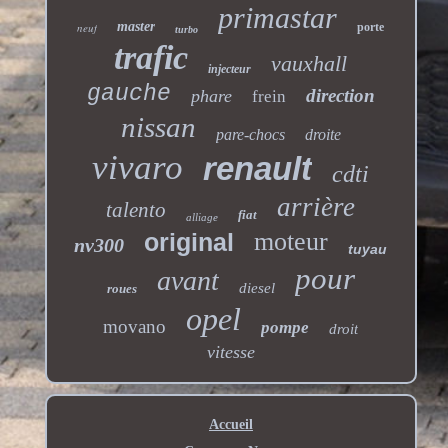
primastar
master
neuf
porte
turbo
trafic
vauxhall
injecteur
gauche
direction
phare
frein
nissan
pare-chocs
droite
vivaro
renault
cdti
arrière
talento
fiat
alliage
moteur
original
nv300
tuyau
pour
avant
diesel
roues
opel
movano
pompe
droit
vitesse
Accueil