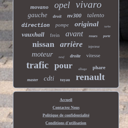
vivaro
opel
movano
gauche
talento
nv300
droit
original
direction
pompe
turbo
avant
vauxhall
frein
roues
porte
nissan
arrière
injecteur
moteur
vitesse
droite
neuf
trafic
pour
phare
alliage
renault
cdti
master
tuyau
Accueil
Contactez Nous
Politique de confidentialité
Conditions d'utilisation