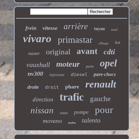
arrière
vitesse
frein
tuyau
neuf
vivaro
primastar
fiat
alliage
avant
original
cdti
master
opel
moteur
vauxhall
porte
nv300
diesel
pare-chocs
injecteur
renault
phare
droite
droit
trafic
gauche
direction
pour
nissan
pompe
roues
talento
movano
turbo