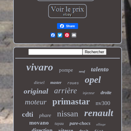
Share
vivaro
talento
pompe
neuf
opel
diesel
master
roues
arrière
original
droite
injecteur
primastar
moteur
nv300
renault
nissan
cdti
phare
movano
pare-chocs
tuyau
alliage
direction
vitesse
droit