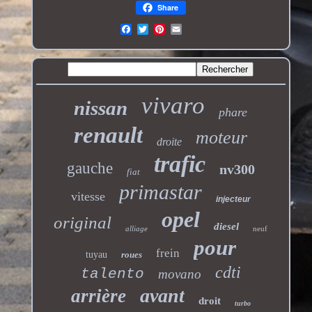
Share
vivaro
nissan
phare
renault
moteur
droite
trafic
gauche
nv300
fiat
primastar
vitesse
injecteur
opel
original
diesel
alliage
neuf
pour
frein
tuyau
roues
cdti
talento
movano
avant
arrière
droit
turbo