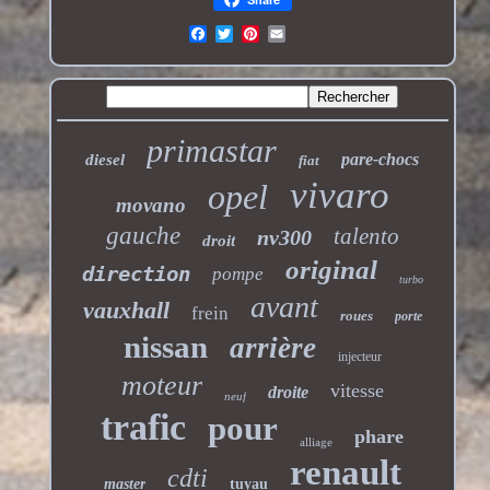
primastar
pare-chocs
diesel
fiat
vivaro
opel
movano
gauche
talento
nv300
droit
original
direction
pompe
turbo
avant
vauxhall
frein
roues
porte
nissan
arrière
injecteur
moteur
vitesse
droite
neuf
trafic
pour
phare
alliage
renault
cdti
master
tuyau