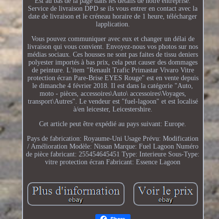
Est au bas de la page dans les détails de notre entreprise.
Service de livraison DPD se ils vous entrer en contact avec la
date de livraison et le créneau horaire de 1 heure, télécharger
lapplication.
Vous pouvez communiquer avec eux et changer un délai de
livraison qui vous convient. Envoyez-nous vos photos sur nos
médias sociaux. Ces housses ne sont pas faites de tissu deniers
polyester importés à bas prix, cela peut causer des dommages
de peinture. L'item "Renault Trafic Primastar Vivaro Vitre
protection écran Pare-Brise EYES Rouge" est en vente depuis
le dimanche 4 février 2018. Il est dans la catégorie "Auto,
moto - pièces, accessoires\Auto\ accessoires\Voyages,
transport\Autres". Le vendeur est "fuel-lagoon" et est localisé
à/en leicester, Leicestershire.
Cet article peut être expédié au pays suivant: Europe.
Pays de fabrication: Royaume-Uni
Usage Prévu: Modification
/ Amélioration
Modèle: Nissan
Marque: Fuel Lagoon
Numéro
de pièce fabricant: 255454645451
Type: Interieure
Sous-Type:
vitre protection écran
Fabricant: Essence Lagoon
Share