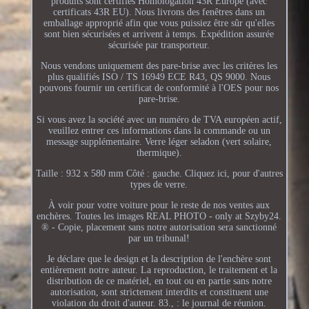
produits sont certifiés Homologation 43R Europe (avec
certificats 43R EU). Nous livrons des fenêtres dans un
emballage approprié afin que vous puissiez être sûr qu'elles
sont bien sécurisées et arrivent à temps. Expédition assurée
sécurisée par transporteur.
Nous vendons uniquement des pare-brise avec les critères les
plus qualifiés ISO / TS 16949 ECE R43, QS 9000. Nous
pouvons fournir un certificat de conformité à l'OES pour nos
pare-brise.
Si vous avez la société avec un numéro de TVA européen actif,
veuillez entrer ces informations dans la commande ou un
message supplémentaire. Verre léger seladon (vert solaire,
thermique).
Taille : 932 x 580 mm Côté : gauche. Cliquez ici, pour d'autres
types de verre.
À voir pour votre voiture pour le reste de nos ventes aux
enchères. Toutes les images REAL PHOTO - only at Szyby24.
® - Copie, placement sans notre autorisation sera sanctionné
par un tribunal!
Je déclare que le design et la description de l'enchère sont
entièrement notre auteur. La reproduction, le traitement et la
distribution de ce matériel, en tout ou en partie sans notre
autorisation, sont strictement interdits et constituent une
violation du droit d'auteur. 83., : le journal de réunion.