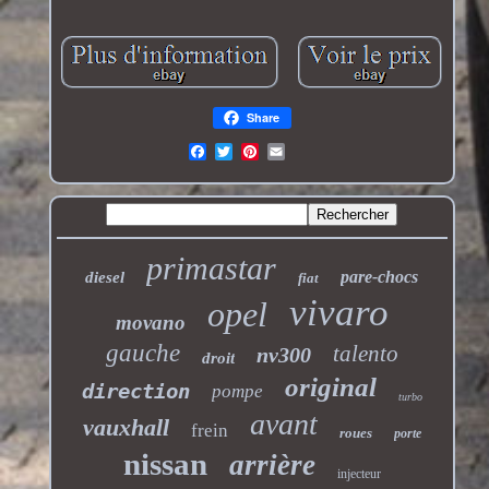
Share
primastar
pare-chocs
diesel
fiat
vivaro
opel
movano
gauche
talento
nv300
droit
original
direction
pompe
turbo
avant
vauxhall
frein
roues
porte
nissan
arrière
injecteur