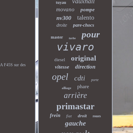
vauxhall
tuyau
movano
pompe
talento
nv300
droite
pare-chocs
pour
master
turbo
vivaro
original
diesel
A F45S sur des
direction
vitesse
opel
cdti
porte
phare
alliage
arrière
primastar
frein
droit
fiat
roues
gauche