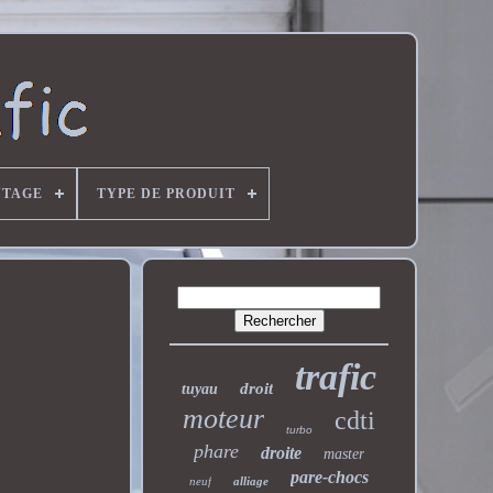
NTAGE
TYPE DE PRODUIT
trafic
droit
tuyau
moteur
cdti
turbo
phare
droite
master
pare-chocs
neuf
alliage