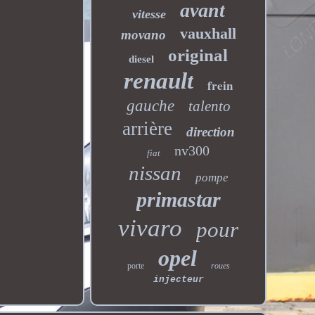
avant
vitesse
vauxhall
movano
original
diesel
renault
frein
gauche
talento
arrière
direction
nv300
fiat
nissan
pompe
primastar
vivaro
pour
opel
porte
roues
injecteur