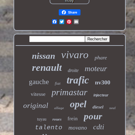
Share
vivaro
nissan
phare
renault
moteur
droite
trafic
gauche
nv300
fiat
primastar
vitesse
injecteur
opel
original
diesel
alliage
neuf
pour
frein
tuyau
roues
cdti
talento
movano