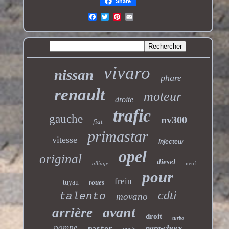
Share
vivaro
nissan
phare
renault
moteur
droite
trafic
gauche
nv300
fiat
primastar
vitesse
injecteur
opel
original
diesel
alliage
neuf
pour
frein
tuyau
roues
cdti
talento
movano
avant
arrière
droit
turbo
pompe
pare-chocs
master
porte