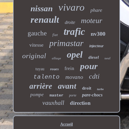
vivaro
nissan
phare
renault
moteur
droite
trafic
gauche
nv300
fiat
primastar
vitesse
injecteur
opel
original
diesel
alliage
neuf
pour
frein
tuyau
roues
cdti
talento
movano
avant
arrière
droit
turbo
pompe
pare-chocs
master
porte
direction
vauxhall
Accueil