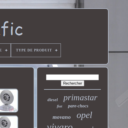
E
TYPE DE PRODUIT
primastar
diesel
pare-chocs
fiat
opel
movano
vivaro