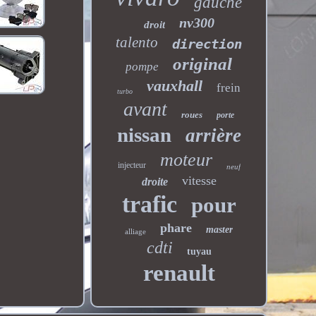
gauche
nv300
droit
talento
direction
original
pompe
vauxhall
frein
turbo
avant
roues
porte
nissan
arrière
moteur
injecteur
neuf
vitesse
droite
trafic
pour
phare
master
alliage
cdti
tuyau
renault