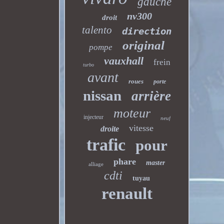
gauche
nv300
droit
talento
direction
original
pompe
vauxhall
frein
turbo
avant
roues
porte
nissan
arrière
moteur
injecteur
neuf
vitesse
droite
trafic
pour
phare
master
alliage
cdti
tuyau
renault