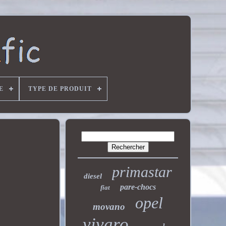
E
TYPE DE PRODUIT
primastar
diesel
pare-chocs
fiat
opel
movano
vivaro