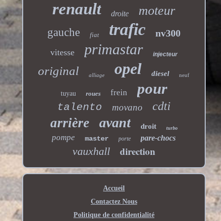
renault
moteur
droite
trafic
gauche
nv300
fiat
primastar
vitesse
injecteur
opel
original
diesel
alliage
neuf
pour
frein
tuyau
roues
cdti
talento
movano
avant
arrière
droit
turbo
pompe
pare-chocs
master
porte
direction
vauxhall
Accueil
Contactez Nous
Politique de confidentialité