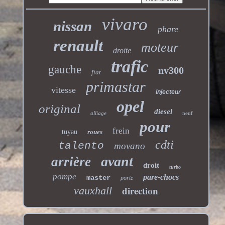
vivaro
nissan
phare
renault
moteur
droite
trafic
gauche
nv300
fiat
primastar
vitesse
injecteur
opel
original
diesel
alliage
neuf
pour
frein
tuyau
roues
cdti
talento
movano
avant
arrière
droit
turbo
pompe
pare-chocs
master
porte
direction
vauxhall